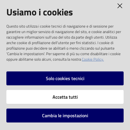
AMMINISTRAZIONE TRASPARENTE
Usiamo i cookies
Catalogo
on line
I dati personali pubblicati sono riutilizzabili
Questo sito utilizza i cookie tecnici di navigazione e di sessione per
solo alle condizioni previste dalla direttiva
Eventi
garantire un miglior servizio di navigazione del sito, e cookie analitici per
comunitaria 2003/98/CE e dal d.lgs. 36/2006
raccogliere informazioni sull'uso del sito da parte degli utenti. Utilizza
anche cookie di profilazione dell'utente per fini statistici. I cookie di
Chiedi al
SOCIAL
profilazione puoi decidere se abilitarli o meno cliccando sul pulsante
bibliotecario
'Cambia le impostazioni'. Per saperne di più su come disabilitare i cookie
oppure abilitarne solo alcuni, consulta la nostra
Cookie Policy.
Facebook
Youtube
Instagram
Avvisi
Solo cookies tecnici
Orari
Vai alla pagina
Accetta tutti
Privacy
Note legali
Cambia le impostazioni
Mappa del sito