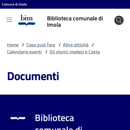
Comune di Imola
Vai al contenuto
Vai alla navigazione
Vai al footer
Biblioteca comunale di
Biblioteca
Imola
comunale
di Imola
Home
/
Cosa puoi fare
/
Altre attività
/
Calendario eventi
/
Gli storici imolesi e Costa
Entra
Documenti
Cosa
puoi
fare
Biblioteca
Scopri
comunale di