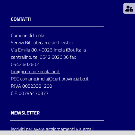
Patto
CONTATTI
per
la
Comune di Imola
lettura
Servizi Bibliotecari e archivistici
Via Emilia 80, 40026 Imola (Bo), Italia
centralino: tel 0542.6026.36 fax
Seguici
0542.602602
su
bim@comune.imola.bo.it
PEC
comune.imola@cert.provincia.bo.it
P.IVA 00523381200
C.F. 00794470377
NEWSLETTER
Iscriviti per avere aggiornamenti via email