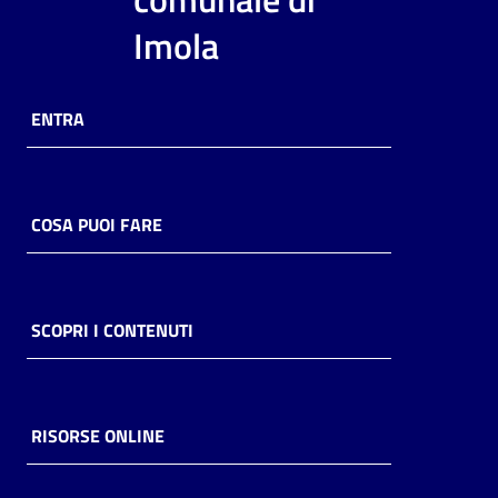
i
Imola
contenuti
ENTRA
Risorse
online
COSA PUOI FARE
Casa
SCOPRI I CONTENUTI
Piani
Archivio
storico
RISORSE ONLINE
Decentrate