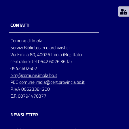
Patto
per
CONTATTI
la
lettura
Comune di Imola
Servizi Bibliotecari e archivistici
Via Emilia 80, 40026 Imola (Bo), Italia
Seguici
centralino: tel 0542.6026.36 fax
su
0542.602602
bim@comune.imola.bo.it
PEC
comune.imola@cert.provincia.bo.it
P.IVA 00523381200
C.F. 00794470377
NEWSLETTER