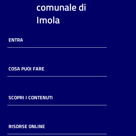
i
comunale di
contenuti
Imola
Risorse
ENTRA
online
COSA PUOI FARE
Casa
Piani
SCOPRI I CONTENUTI
Archivio
storico
RISORSE ONLINE
Decentrate