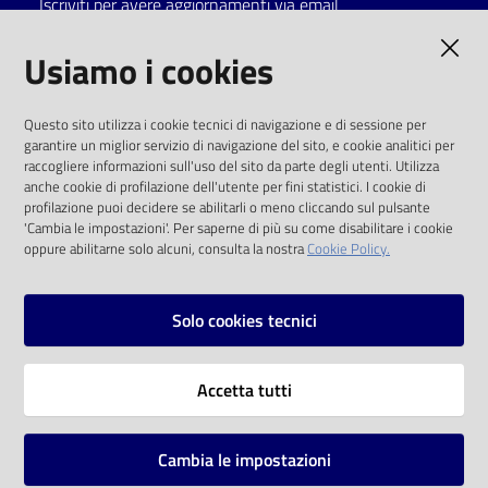
Iscriviti per avere aggiornamenti via email
Catalogo
AMMINISTRAZIONE TRASPARENTE
Usiamo i cookies
on line
I dati personali pubblicati sono riutilizzabili
Eventi
Questo sito utilizza i cookie tecnici di navigazione e di sessione per
solo alle condizioni previste dalla direttiva
garantire un miglior servizio di navigazione del sito, e cookie analitici per
comunitaria 2003/98/CE e dal d.lgs. 36/2006
raccogliere informazioni sull'uso del sito da parte degli utenti. Utilizza
Chiedi al
anche cookie di profilazione dell'utente per fini statistici. I cookie di
bibliotecario
SOCIAL
profilazione puoi decidere se abilitarli o meno cliccando sul pulsante
'Cambia le impostazioni'. Per saperne di più su come disabilitare i cookie
oppure abilitarne solo alcuni, consulta la nostra
Cookie Policy.
Avvisi
Facebook
Youtube
Instagram
Orari
Solo cookies tecnici
Vai alla pagina
Accetta tutti
Privacy
Note legali
Cambia le impostazioni