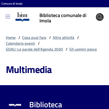
Comune di Imola
Vai al contenuto
Vai alla navigazione
Vai al footer
Biblioteca comunale di
Biblioteca
Imola
comunale
di Imola
Home
/
Cosa puoi fare
/
Altre attività
/
Calendario eventi
/
GOAL! Le parole dell'Agenda 2030
/
Gli uomini pesce
Entra
Multimedia
Cosa
puoi
fare
Biblioteca
Scopri