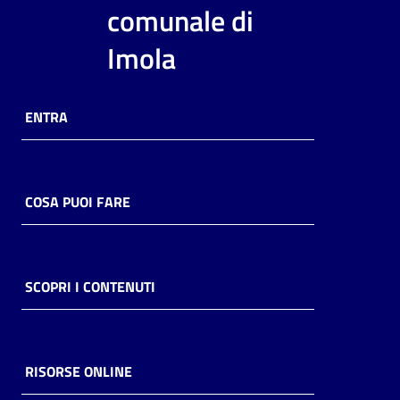
i
comunale di
contenuti
Imola
Risorse
ENTRA
online
COSA PUOI FARE
Casa
Piani
SCOPRI I CONTENUTI
Archivio
storico
RISORSE ONLINE
Decentrate