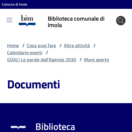
Comune di Imola
Vai al contenuto
Vai alla navigazione
Vai al footer
Biblioteca comunale di
Biblioteca
Imola
comunale
di Imola
Home
/
Cosa puoi fare
/
Altre attività
/
Calendario eventi
/
GOAL! Le parole dell'Agenda 2030
/
Mare aperto
Entra
Documenti
Cosa
puoi
fare
Biblioteca
Scopri