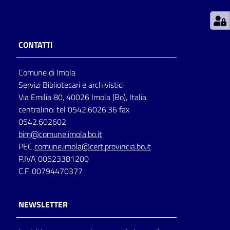
Patto
per
CONTATTI
la
lettura
Comune di Imola
Servizi Bibliotecari e archivistici
Via Emilia 80, 40026 Imola (Bo), Italia
Seguici
centralino: tel 0542.6026.36 fax
su
0542.602602
bim@comune.imola.bo.it
PEC
comune.imola@cert.provincia.bo.it
P.IVA 00523381200
C.F. 00794470377
NEWSLETTER