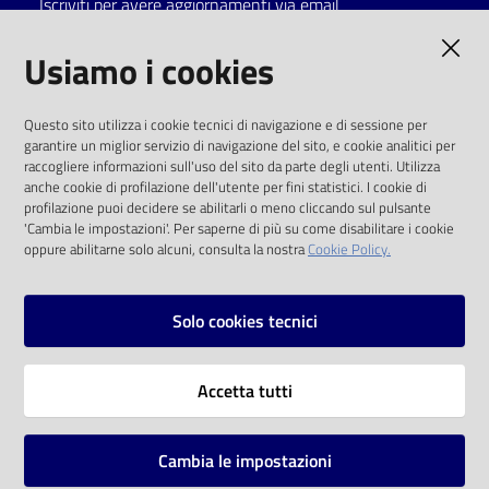
Iscriviti per avere aggiornamenti via email
Catalogo
AMMINISTRAZIONE TRASPARENTE
Usiamo i cookies
on line
I dati personali pubblicati sono riutilizzabili
Eventi
Questo sito utilizza i cookie tecnici di navigazione e di sessione per
solo alle condizioni previste dalla direttiva
garantire un miglior servizio di navigazione del sito, e cookie analitici per
comunitaria 2003/98/CE e dal d.lgs. 36/2006
raccogliere informazioni sull'uso del sito da parte degli utenti. Utilizza
Chiedi al
anche cookie di profilazione dell'utente per fini statistici. I cookie di
bibliotecario
SOCIAL
profilazione puoi decidere se abilitarli o meno cliccando sul pulsante
'Cambia le impostazioni'. Per saperne di più su come disabilitare i cookie
oppure abilitarne solo alcuni, consulta la nostra
Cookie Policy.
Avvisi
Facebook
Youtube
Instagram
Orari
Solo cookies tecnici
Vai alla pagina
Accetta tutti
Privacy
Note legali
Cambia le impostazioni