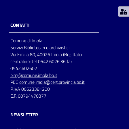
Patto
per
CONTATTI
la
lettura
Comune di Imola
Servizi Bibliotecari e archivistici
Via Emilia 80, 40026 Imola (Bo), Italia
Seguici
centralino: tel 0542.6026.36 fax
su
0542.602602
bim@comune.imola.bo.it
PEC
comune.imola@cert.provincia.bo.it
P.IVA 00523381200
C.F. 00794470377
NEWSLETTER