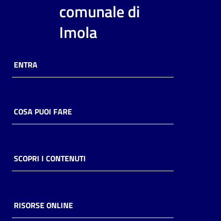
i
comunale di
contenuti
Imola
Risorse
ENTRA
online
COSA PUOI FARE
Casa
Piani
SCOPRI I CONTENUTI
Archivio
storico
RISORSE ONLINE
Decentrate