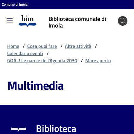
Comune di Imola
Vai al contenuto
Vai alla navigazione
Vai al footer
Biblioteca comunale di
Biblioteca
Imola
comunale
di Imola
Home
/
Cosa puoi fare
/
Altre attività
/
Calendario eventi
/
GOAL! Le parole dell'Agenda 2030
/
Mare aperto
Entra
Multimedia
Cosa
puoi
fare
Biblioteca
Scopri