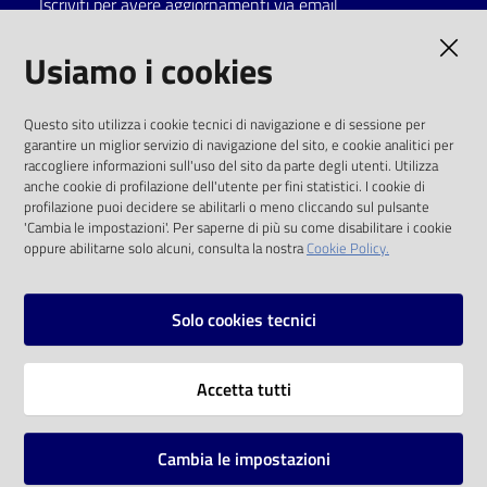
Iscriviti per avere aggiornamenti via email
Catalogo
AMMINISTRAZIONE TRASPARENTE
Usiamo i cookies
on line
I dati personali pubblicati sono riutilizzabili
Eventi
Questo sito utilizza i cookie tecnici di navigazione e di sessione per
solo alle condizioni previste dalla direttiva
garantire un miglior servizio di navigazione del sito, e cookie analitici per
comunitaria 2003/98/CE e dal d.lgs. 36/2006
raccogliere informazioni sull'uso del sito da parte degli utenti. Utilizza
Chiedi al
anche cookie di profilazione dell'utente per fini statistici. I cookie di
bibliotecario
SOCIAL
profilazione puoi decidere se abilitarli o meno cliccando sul pulsante
'Cambia le impostazioni'. Per saperne di più su come disabilitare i cookie
oppure abilitarne solo alcuni, consulta la nostra
Cookie Policy.
Avvisi
Facebook
Youtube
Instagram
Orari
Solo cookies tecnici
Vai alla pagina
Accetta tutti
Privacy
Note legali
Cambia le impostazioni