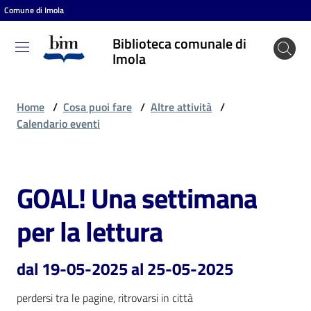
Comune di Imola
Vai al contenuto
Vai alla navigazione
Vai al footer
Biblioteca comunale di
Biblioteca
Imola
comunale
di Imola
Home
/
Cosa puoi fare
/
Altre attività
/
Calendario eventi
Entra
GOAL! Una settimana
Salta al contenuto
Cosa
per la lettura
puoi
fare
dal 19-05-2025 al 25-05-2025
perdersi tra le pagine, ritrovarsi in città
Scopri