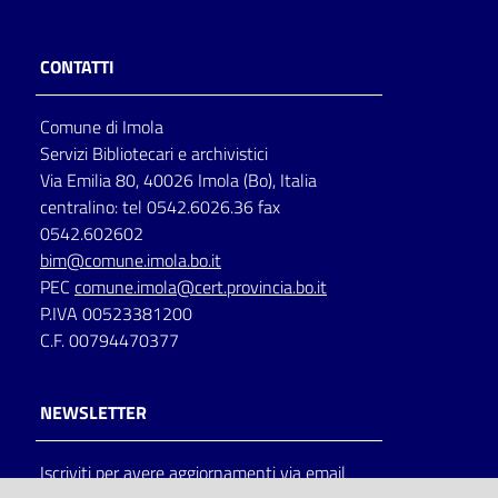
CONTATTI
Comune di Imola
Servizi Bibliotecari e archivistici
Via Emilia 80, 40026 Imola (Bo), Italia
centralino: tel 0542.6026.36 fax
0542.602602
bim@comune.imola.bo.it
PEC
comune.imola@cert.provincia.bo.it
P.IVA 00523381200
C.F. 00794470377
NEWSLETTER
Iscriviti per avere aggiornamenti via email