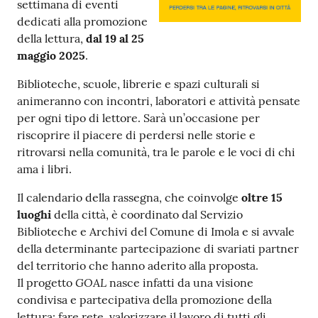
settimana di eventi
dedicati alla promozione
Patto
della lettura,
dal 19 al 25
per
maggio 2025
.
la
Biblioteche, scuole, librerie e spazi culturali si
lettura
animeranno con incontri, laboratori e attività pensate
per ogni tipo di lettore. Sarà un’occasione per
riscoprire il piacere di perdersi nelle storie e
Seguici
ritrovarsi nella comunità, tra le parole e le voci di chi
su
ama i libri.
Il calendario della rassegna, che coinvolge
oltre 15
luoghi
della città, è coordinato dal Servizio
Biblioteche e Archivi del Comune di Imola e si avvale
della determinante partecipazione di svariati partner
del territorio che hanno aderito alla proposta.
GOAL
Il progetto
nasce infatti da una visione
condivisa e partecipativa della promozione della
lettura: fare rete, valorizzare il lavoro di tutti gli