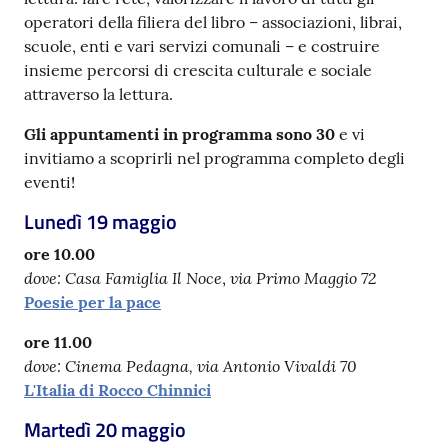
operatori della filiera del libro – associazioni, librai,
Catalogo
scuole, enti e vari servizi comunali – e costruire
on line
insieme percorsi di crescita culturale e sociale
attraverso la lettura.
Eventi
Gli appuntamenti in programma sono 30
e vi
invitiamo a scoprirli nel programma completo degli
Chiedi al
eventi!
bibliotecario
Lunedì 19 maggio
Avvisi
ore 10.00
dove: Casa Famiglia Il Noce
via Primo Maggio 72
,
Orari
Poesie per la pace
ore 11.00
dove: Cinema Pedagna, via Antonio Vivaldi 70
L'Italia di Rocco Chinnici
Martedì 20 maggio