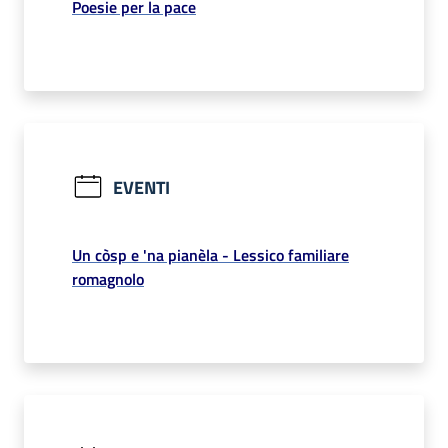
Poesie per la pace
EVENTI
Un còsp e 'na pianèla - Lessico familiare
romagnolo