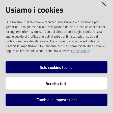
AMMINISTRAZIONE TRASPARENTE
Usiamo i cookies
I dati personali pubblicati sono riutilizzabili
Questo sito utilizza i cookie tecnici di navigazione e di sessione per
solo alle condizioni previste dalla direttiva
garantire un miglior servizio di navigazione del sito, e cookie analitici per
comunitaria 2003/98/CE e dal d.lgs. 36/2006
raccogliere informazioni sull'uso del sito da parte degli utenti. Utilizza
anche cookie di profilazione dell'utente per fini statistici. I cookie di
SOCIAL
profilazione puoi decidere se abilitarli o meno cliccando sul pulsante
'Cambia le impostazioni'. Per saperne di più su come disabilitare i cookie
oppure abilitarne solo alcuni, consulta la nostra
Cookie Policy.
Facebook
Youtube
Instagram
Solo cookies tecnici
Vai alla pagina
Accetta tutti
Privacy
Note legali
Cambia le impostazioni
Mappa del sito