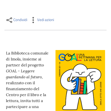
i
contenuti
Condividi
Vedi azioni
Risorse
online
La Biblioteca comunale
di Imola, insieme ai
partner del progetto
GOAL - Leggere
Casa
guardando al futuro
,
Piani
realizzato con il
finanziamento del
Archivio
Centro per il libro e la
storico
lettura, invita tutti a
partecipare a una
Decentrate