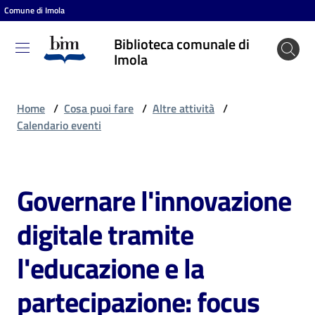
Comune di Imola
Vai al contenuto
Vai alla navigazione
Vai al footer
Biblioteca comunale di
Biblioteca
Imola
comunale
di Imola
Home
/
Cosa puoi fare
/
Altre attività
/
Calendario eventi
Entra
Governare l'innovazione
Salta al contenuto
Cosa
digitale tramite
puoi
fare
l'educazione e la
partecipazione: focus
Scopri