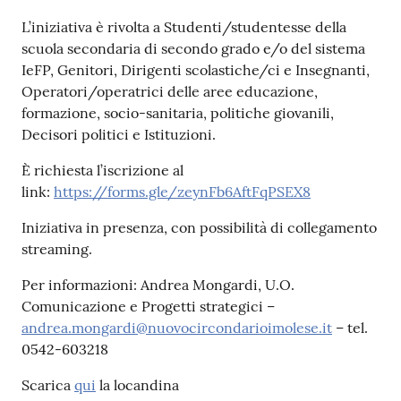
L’iniziativa è rivolta a Studenti/studentesse della
Catalogo
scuola secondaria di secondo grado e/o del sistema
on line
IeFP, Genitori, Dirigenti scolastiche/ci e Insegnanti,
Operatori/operatrici delle aree educazione,
Eventi
formazione, socio-sanitaria, politiche giovanili,
Decisori politici e Istituzioni.
Chiedi al
bibliotecario
È richiesta l’iscrizione al
link:
https://forms.gle/zeynFb6AftFqPSEX8
Avvisi
Iniziativa in presenza, con possibilità di collegamento
streaming.
Orari
Per informazioni: Andrea Mongardi, U.O.
Comunicazione e Progetti strategici –
andrea.mongardi@nuovocircondarioimolese.it
– tel.
0542-603218
Scarica
qui
la locandina