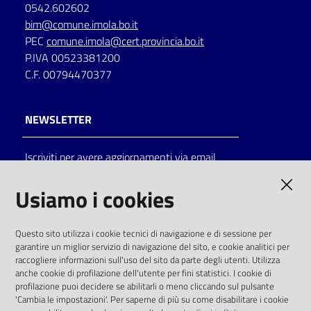
0542.602602
bim@comune.imola.bo.it
PEC
comune.imola@cert.provincia.bo.it
P.IVA 00523381200
C.F. 00794470377
NEWSLETTER
Iscriviti per avere aggiornamenti via email
AMMINISTRAZIONE TRASPARENTE
Usiamo i cookies
I dati personali pubblicati sono riutilizzabili
Questo sito utilizza i cookie tecnici di navigazione e di sessione per
solo alle condizioni previste dalla direttiva
garantire un miglior servizio di navigazione del sito, e cookie analitici per
comunitaria 2003/98/CE e dal d.lgs. 36/2006
raccogliere informazioni sull'uso del sito da parte degli utenti. Utilizza
anche cookie di profilazione dell'utente per fini statistici. I cookie di
SOCIAL
profilazione puoi decidere se abilitarli o meno cliccando sul pulsante
'Cambia le impostazioni'. Per saperne di più su come disabilitare i cookie