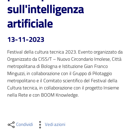
i
sull'intelligenza
contenuti
artificiale
Risorse
13-11-2023
online
Festival della cultura tecnica 2023. Evento organizzato da 
Organizzato da CISS/T – Nuovo Circondario Imolese, Città 
metropolitana di Bologna e Istituzione Gian Franco 
Minguzzi, in collaborazione con il Gruppo di Pilotaggio 
metropolitano e il Comitato scientifico del Festival della 
Casa
Cultura tecnica, in collaborazione con il progetto Insieme 
Piani
nella Rete e con BOOM Knowledge. 
Archivio
storico
Condividi
Vedi azioni
Decentrate