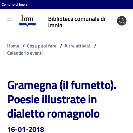
Comune di Imola
Vai al contenuto
Vai alla navigazione
Vai al footer
Biblioteca comunale di
Biblioteca
Imola
comunale
di Imola
Home
/
Cosa puoi fare
/
Altre attività
/
Calendario eventi
Entra
Gramegna (il fumetto).
Salta al contenuto
Cosa
Poesie illustrate in
puoi
fare
dialetto romagnolo
16-01-2018
Scopri