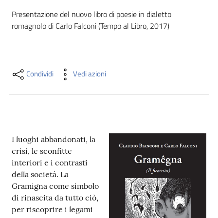
i
Presentazione del nuovo libro di poesie in dialetto 
contenuti
romagnolo di Carlo Falconi (Tempo al Libro, 2017)
Risorse
online
Condividi
Vedi azioni
I luoghi abbandonati, la
Casa
crisi, le sconfitte
Piani
interiori e i contrasti
della società. La
Archivio
Gramigna come simbolo
storico
di rinascita da tutto ciò,
per riscoprire i legami
Decentrate