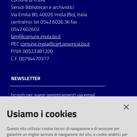
Servizi Bibliotecari e archivistici
Via Emilia 80, 40026 Imola (Bo), Italia
centralino: tel 0542.6026.36 fax
0542.602602
bim@comune.imola.bo.it
PEC
comune.imola@cert.provincia.bo.it
P.IVA 00523381200
C.F. 00794470377
NEWSLETTER
Iscriviti per avere aggiornamenti via email
AMMINISTRAZIONE TRASPARENTE
Usiamo i cookies
I dati personali pubblicati sono riutilizzabili
Questo sito utilizza i cookie tecnici di navigazione e di sessione per
solo alle condizioni previste dalla direttiva
garantire un miglior servizio di navigazione del sito, e cookie analitici per