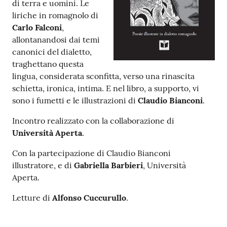
di terra e uomini. Le
liriche in romagnolo di
Patto
Carlo Falconi
,
per
allontanandosi dai temi
la
canonici del dialetto,
lettura
traghettano questa
lingua, considerata sconfitta, verso una rinascita
schietta, ironica, intima. E nel libro, a supporto, vi
sono i fumetti e le illustrazioni di
Claudio Bianconi
.
Seguici
su
Incontro realizzato con la collaborazione di
Università Aperta
.
Con la partecipazione di Claudio Bianconi
illustratore, e di
Gabriella Barbieri
, Università
Aperta.
Letture di
Alfonso Cuccurullo
.