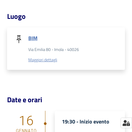
Catalogo
Luogo
on line
Eventi
BIM
Chiedi al
Via Emilia 80 - Imola - 40026
bibliotecario
Maggiori dettagli
Avvisi
Orari
Date e orari
16
19:30 -
Inizio evento
GENNAIO