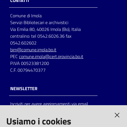
CONTATTI
Comune di Imola
Servizi Bibliotecari e archivistici
Via Emilia 80, 40026 Imola (Bo), Italia
centralino: tel 0542.6026.36 fax
0542.602602
bim@comune.imola.bo.it
PEC
comune.imola@cert.provincia.bo.it
P.IVA 00523381200
C.F. 00794470377
NEWSLETTER
Iscriviti per avere aggiornamenti via email
AMMINISTRAZIONE TRASPARENTE
Usiamo i cookies