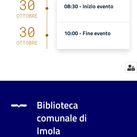
30
08:30 -
Inizio evento
Catalogo
OTTOBRE
on line
30
10:00 -
Fine evento
Eventi
OTTOBRE
Chiedi al
bibliotecario
Avvisi
Orari
Biblioteca
comunale di
Imola