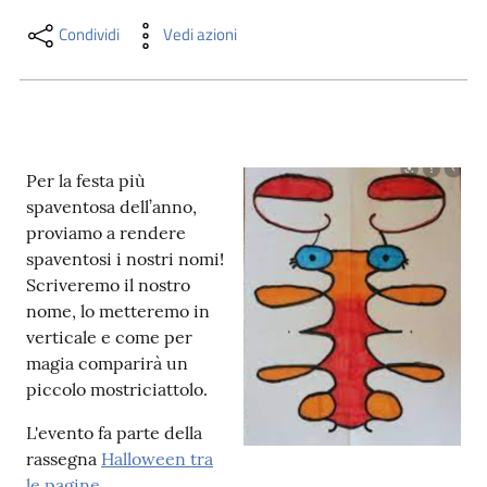
i
contenuti
Condividi
Vedi azioni
Risorse
online
Per la festa più
spaventosa dell’anno,
proviamo a rendere
spaventosi i nostri nomi!
Scriveremo il nostro
nome, lo metteremo in
Casa
verticale e come per
Piani
magia comparirà un
piccolo mostriciattolo.
Archivio
storico
L'evento fa parte della
rassegna
Halloween tra
Decentrate
le pagine