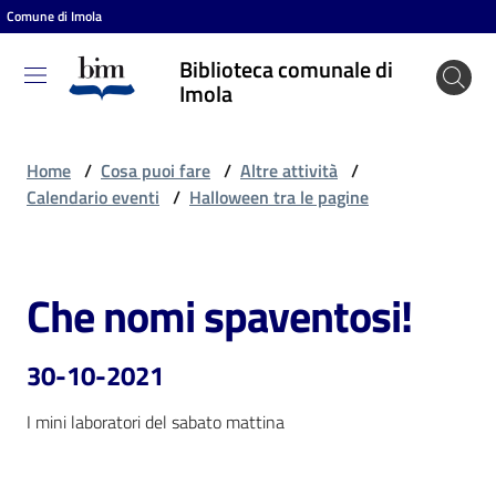
Comune di Imola
Vai al contenuto
Vai alla navigazione
Vai al footer
Biblioteca comunale di
Biblioteca
Imola
comunale
di Imola
Home
/
Cosa puoi fare
/
Altre attività
/
Calendario eventi
/
Halloween tra le pagine
Entra
Che nomi spaventosi!
Salta al contenuto
Cosa
puoi
30-10-2021
fare
I mini laboratori del sabato mattina
Scopri