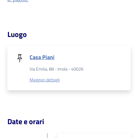
Patto
per
la
Luogo
lettura
Casa Piani
Seguici
Via Emilia, 88 - Imola - 40026
su
Maggiori dettagli
Date e orari