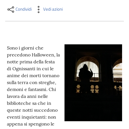
i
contenuti
Condividi
Vedi azioni
Risorse
online
Sono i giorni che
precedono Halloween, la
notte prima della festa
di Ognissanti in cui le
anime dei morti tornano
sulla terra con streghe,
Casa
demoni e fantasmi. Chi
Piani
lavora da anni nelle
biblioteche sa che in
Archivio
queste notti succedono
storico
eventi inquietanti: non
appena si spengono le
Decentrate