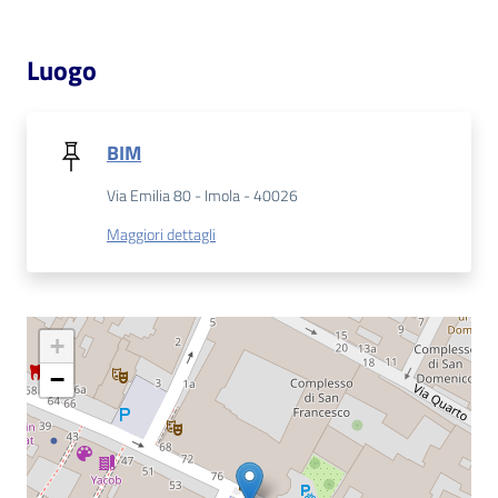
Catalogo
Luogo
on line
Eventi
BIM
Chiedi al
Via Emilia 80 - Imola - 40026
bibliotecario
Maggiori dettagli
Avvisi
Orari
+
−