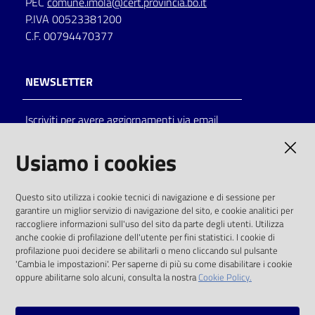
PEC
comune.imola@cert.provincia.bo.it
P.IVA 00523381200
C.F. 00794470377
NEWSLETTER
Iscriviti per avere aggiornamenti via email
AMMINISTRAZIONE TRASPARENTE
Usiamo i cookies
I dati personali pubblicati sono riutilizzabili
Questo sito utilizza i cookie tecnici di navigazione e di sessione per
solo alle condizioni previste dalla direttiva
garantire un miglior servizio di navigazione del sito, e cookie analitici per
comunitaria 2003/98/CE e dal d.lgs. 36/2006
raccogliere informazioni sull'uso del sito da parte degli utenti. Utilizza
anche cookie di profilazione dell'utente per fini statistici. I cookie di
SOCIAL
profilazione puoi decidere se abilitarli o meno cliccando sul pulsante
'Cambia le impostazioni'. Per saperne di più su come disabilitare i cookie
oppure abilitarne solo alcuni, consulta la nostra
Cookie Policy.
Facebook
Youtube
Instagram