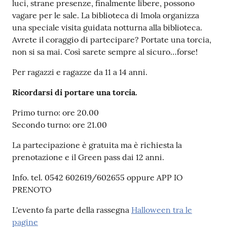
luci, strane presenze, finalmente libere, possono
vagare per le sale. La biblioteca di Imola organizza
Patto
una speciale visita guidata notturna alla biblioteca.
per
Avrete il coraggio di partecipare? Portate una torcia,
la
non si sa mai. Così sarete sempre al sicuro…forse!
lettura
Per ragazzi e ragazze da 11 a 14 anni.
Ricordarsi di portare una torcia.
Seguici
Primo turno: ore 20.00
su
Secondo turno: ore 21.00
La partecipazione è gratuita ma è richiesta la
prenotazione e il Green pass dai 12 anni.
Info. tel. 0542 602619/602655 oppure APP IO
PRENOTO
L'evento fa parte della rassegna
Halloween tra le
pagine