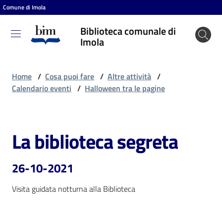
Comune di Imola
Vai al contenuto
Vai alla navigazione
Vai al footer
Biblioteca comunale di
Biblioteca
Imola
comunale
di Imola
Home
/
Cosa puoi fare
/
Altre attività
/
Calendario eventi
/
Halloween tra le pagine
Entra
La biblioteca segreta
Salta al contenuto
Cosa
puoi
26-10-2021
fare
Visita guidata notturna alla Biblioteca
Scopri