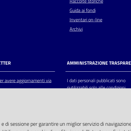
Raccolte storiche
Guida ai fondi
Inventari on-line
Archivi
TTER
AMMINISTRAZIONE TRASPAR
 per avere aggiornamenti via
I dati personali pubblicati sono
riutilizzabili solo alle condizioni
previste dalla direttiva comunitar
2003/98/CE e dal d.lgs. 36/200
 e di sessione per garantire un miglior servizio di navigazione 