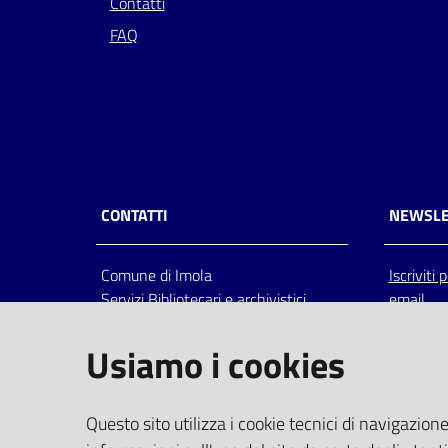
Contatti
FAQ
CONTATTI
NEWSLE
Comune di Imola
Iscriviti
Servizi Bibliotecari e archivistici
email
Via Emilia 80, 40026 Imola (Bo),
Italia
Usiamo i cookies
centralino: tel 0542.6026.36 fax
0542.602602
bim@comune.imola.bo.it
Questo sito utilizza i cookie tecnici di navigazione
PEC