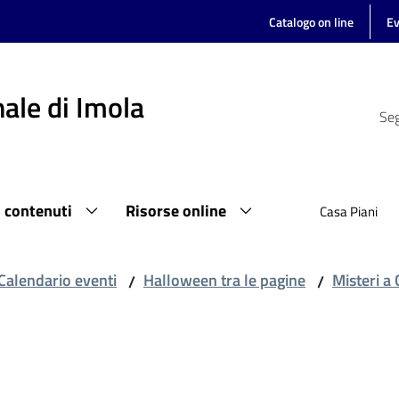
Catalogo on line
Ev
ale di Imola
Seg
i contenuti
Risorse online
Casa Piani
Calendario eventi
Halloween tra le pagine
Misteri a 
/
/