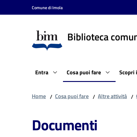
Vai al contenuto
Vai alla navigazione
Vai al footer
Comune di Imola
Biblioteca comun
Entra
Cosa puoi fare
Scopri 
Home
Cosa puoi fare
Altre attività
/
/
/
Documenti