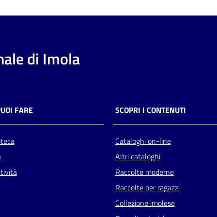
ale di Imola
PUOI FARE
SCOPRI I CONTENUTI
oteca
Cataloghi on-line
a
Altri cataloghi
tività
Raccolte moderne
Raccolte per ragazzi
Collezione imolese