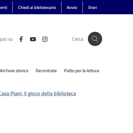
enti
Chiedi al bibliotecario
Avvisi
Orari
uici su
Cerca
Archivio storico
Decentrate
Patto per la lettura
Casa Piani, il gioco della biblioteca