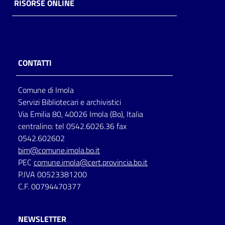
RISORSE ONLINE
CONTATTI
Comune di Imola
Servizi Bibliotecari e archivistici
Via Emilia 80, 40026 Imola (Bo), Italia
centralino: tel 0542.6026.36 fax
0542.602602
bim@comune.imola.bo.it
PEC
comune.imola@cert.provincia.bo.it
P.IVA 00523381200
C.F. 00794470377
NEWSLETTER