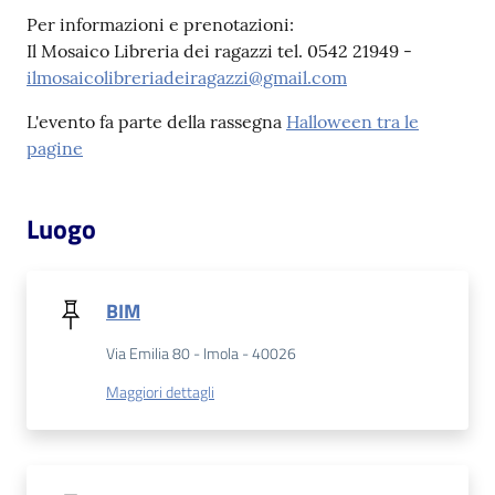
Per informazioni e prenotazioni:
Il Mosaico Libreria dei ragazzi tel. 0542 21949 -
Patto
ilmosaicolibreriadeiragazzi@gmail.com
per
la
L'evento fa parte della rassegna
Halloween tra le
lettura
pagine
Luogo
Seguici
su
BIM
Via Emilia 80 - Imola - 40026
Maggiori dettagli