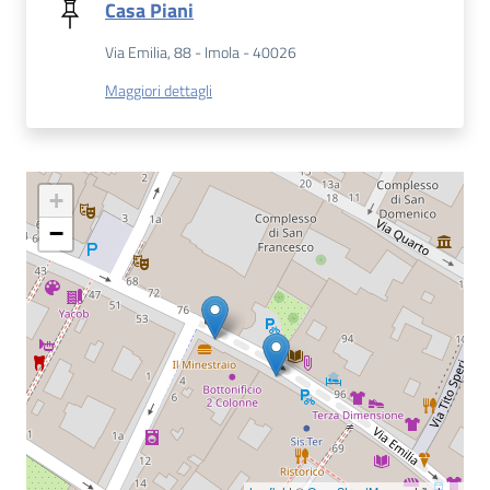
Casa Piani
Catalogo
Via Emilia, 88 - Imola - 40026
on line
Maggiori dettagli
Eventi
Chiedi al
+
bibliotecario
−
Avvisi
Orari