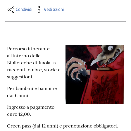
i
contenuti
Condividi
Vedi azioni
Risorse
online
Percorso itinerante
all’interno delle
Biblioteche di Imola tra
racconti, ombre, storie e
suggestioni.
Casa
Per bambini e bambine
Piani
dai 6 anni.
Archivio
Ingresso a pagamento:
storico
euro 12,00.
Green pass (dai 12 anni) e prenotazione obbligatori.
Decentrate