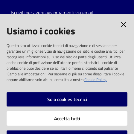
Iscriviti per avere aggiornamenti via email
AMMINISTRAZIONE TRASPARENTE
Usiamo i cookies
I dati personali pubblicati sono riutilizzabili
Questo sito utilizza i cookie tecnici di navigazione e di sessione per
solo alle condizioni previste dalla direttiva
garantire un miglior servizio di navigazione del sito, e cookie analitici per
comunitaria 2003/98/CE e dal d.lgs. 36/2006
raccogliere informazioni sull'uso del sito da parte degli utenti. Utilizza
anche cookie di profilazione dell'utente per fini statistici. I cookie di
SOCIAL
profilazione puoi decidere se abilitarli o meno cliccando sul pulsante
'Cambia le impostazioni'. Per saperne di più su come disabilitare i cookie
oppure abilitarne solo alcuni, consulta la nostra
Cookie Policy.
Facebook
Youtube
Instagram
Solo cookies tecnici
Vai alla pagina
Accetta tutti
Privacy