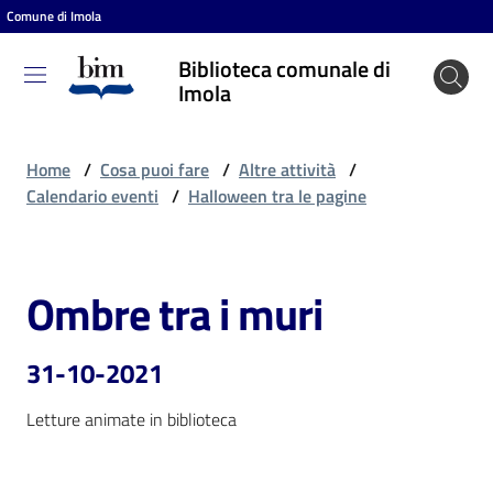
Comune di Imola
Vai al contenuto
Vai alla navigazione
Vai al footer
Biblioteca comunale di
Biblioteca
Imola
comunale
di Imola
Home
/
Cosa puoi fare
/
Altre attività
/
Calendario eventi
/
Halloween tra le pagine
Entra
Ombre tra i muri
Salta al contenuto
Cosa
puoi
31-10-2021
fare
Letture animate in biblioteca
Scopri