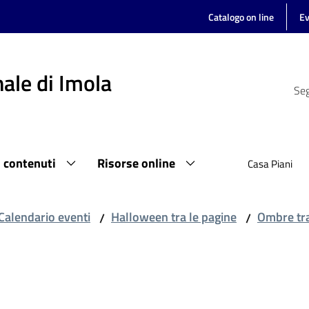
Catalogo on line
Ev
ale di Imola
Seg
i contenuti
Risorse online
Casa Piani
Calendario eventi
Halloween tra le pagine
Ombre tra
/
/