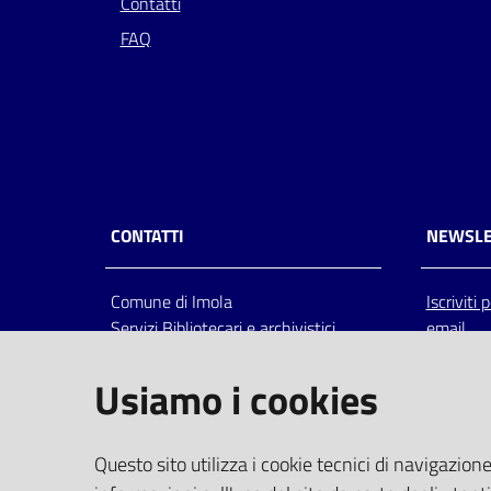
Contatti
FAQ
CONTATTI
NEWSLE
Comune di Imola
Iscriviti
Servizi Bibliotecari e archivistici
email
Via Emilia 80, 40026 Imola (Bo),
Italia
Usiamo i cookies
centralino: tel 0542.6026.36 fax
0542.602602
bim@comune.imola.bo.it
Questo sito utilizza i cookie tecnici di navigazione
PEC