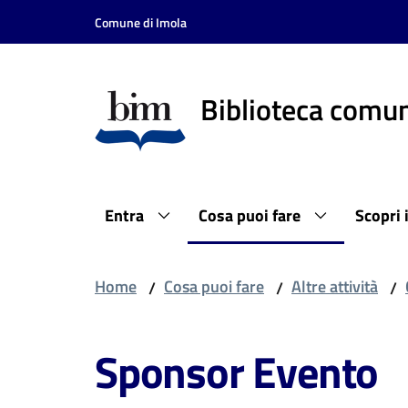
Vai al contenuto
Vai alla navigazione
Vai al footer
Comune di Imola
Biblioteca comun
Entra
Cosa puoi fare
Scopri 
Home
Cosa puoi fare
Altre attività
/
/
/
Sponsor Evento