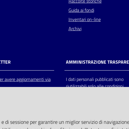
Raccolte storiche
Guida ai fondi
Inventari on-line
Archivi
TTER
AMMINISTRAZIONE TRASPAR
 per avere aggiornamenti via
I dati personali pubblicati sono
riutilizzabili solo alle condizioni
previste dalla direttiva comunitar
2003/98/CE e dal d.lgs. 36/200
 e di sessione per garantire un miglior servizio di navigazione 