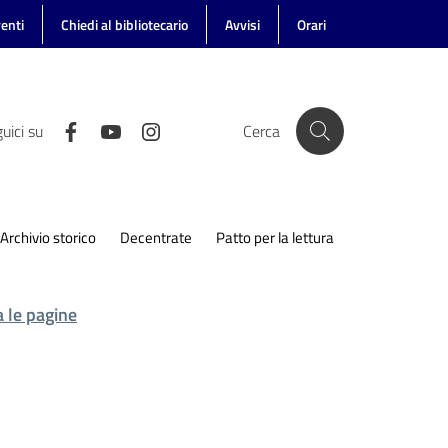
enti
Chiedi al bibliotecario
Avvisi
Orari
uici su
Cerca
Archivio storico
Decentrate
Patto per la lettura
 le pagine