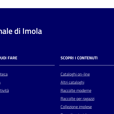
ale di Imola
PUOI FARE
SCOPRI I CONTENUTI
oteca
Cataloghi on-line
a
Altri cataloghi
tività
Raccolte moderne
Raccolte per ragazzi
Collezione imolese