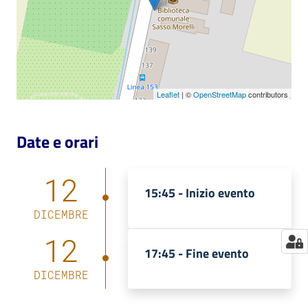
Catalogo
on line
Eventi
Leaflet
| ©
OpenStreetMap
contributors
Chiedi al
bibliotecario
Date e orari
Avvisi
12
15:45 -
Inizio evento
Orari
DICEMBRE
12
17:45 -
Fine evento
DICEMBRE