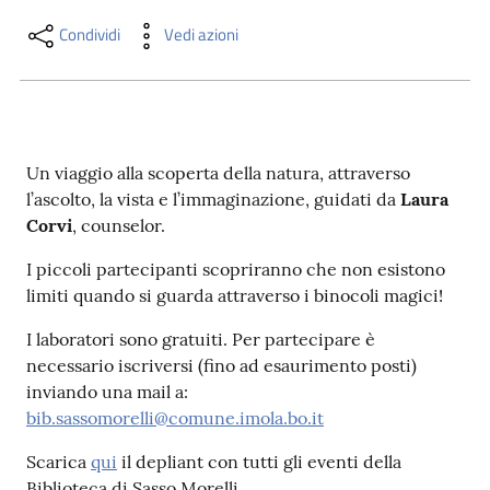
i
contenuti
Condividi
Vedi azioni
Risorse
online
Un viaggio alla scoperta della natura, attraverso
l’ascolto, la vista e l’immaginazione, guidati da
Laura
Corvi
, counselor.
I piccoli partecipanti scopriranno che non esistono
limiti quando si guarda attraverso i binocoli magici!
Casa
I laboratori sono gratuiti. Per partecipare è
Piani
necessario iscriversi (fino ad esaurimento posti)
inviando una mail a:
Archivio
bib.sassomorelli@comune.imola.bo.it
storico
Scarica
qui
il depliant con tutti gli eventi della
Decentrate
Biblioteca di Sasso Morelli