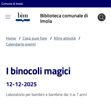
Comune di Imola
Vai al contenuto
Vai alla navigazione
Vai al footer
Biblioteca comunale di
Biblioteca
Imola
comunale
di Imola
Home
/
Cosa puoi fare
/
Altre attività
/
Calendario eventi
Entra
I binocoli magici
Salta al contenuto
Cosa
puoi
12-12-2025
fare
Laboratorio per bambini e bambine dai 3 ai 7 anni
Scopri