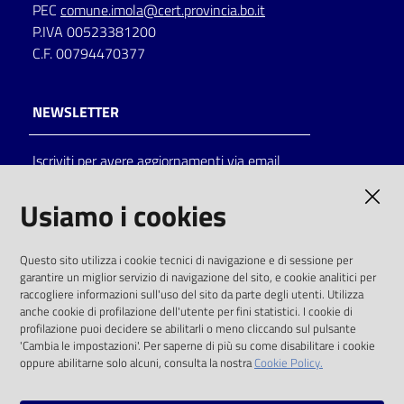
PEC
comune.imola@cert.provincia.bo.it
P.IVA 00523381200
C.F. 00794470377
NEWSLETTER
Iscriviti per avere aggiornamenti via email
AMMINISTRAZIONE TRASPARENTE
Usiamo i cookies
I dati personali pubblicati sono riutilizzabili
Questo sito utilizza i cookie tecnici di navigazione e di sessione per
solo alle condizioni previste dalla direttiva
garantire un miglior servizio di navigazione del sito, e cookie analitici per
comunitaria 2003/98/CE e dal d.lgs. 36/2006
raccogliere informazioni sull'uso del sito da parte degli utenti. Utilizza
anche cookie di profilazione dell'utente per fini statistici. I cookie di
SOCIAL
profilazione puoi decidere se abilitarli o meno cliccando sul pulsante
'Cambia le impostazioni'. Per saperne di più su come disabilitare i cookie
oppure abilitarne solo alcuni, consulta la nostra
Cookie Policy.
Facebook
Youtube
Instagram