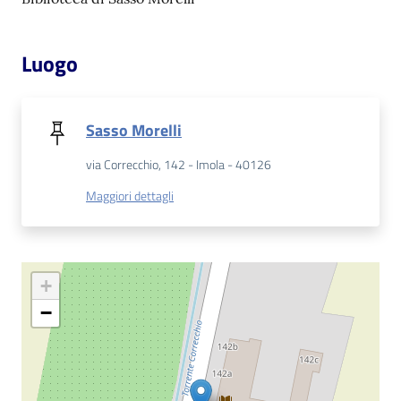
Patto
Luogo
per
la
lettura
Sasso Morelli
via Correcchio, 142 - Imola - 40126
Seguici
Maggiori dettagli
su
+
−