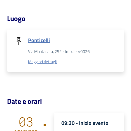
Patto
Luogo
per
la
lettura
Ponticelli
Via Montanara, 252 - Imola - 40026
Seguici
Maggiori dettagli
su
Date e orari
03
09:30 -
Inizio evento