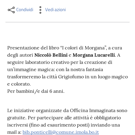
i
contenuti
Condividi
Vedi azioni
Risorse
online
Presentazione del libro “I colori di Morgana”, a cura
degli autori
Niccolò Bellini
e
Morgana Lucarelli
. A
seguire laboratorio creativo per la creazione di
un’immagine magica: con la nostra fantasia
trasformeremo la città Grigiofumo in un luogo magico
e colorato.
Casa
Per bambini/e dai 6 anni.
Piani
Archivio
Le iniziative organizzate da Officina Immaginata sono
storico
gratuite. Per partecipare alle attività è obbligatorio
iscriversi (fino ad esaurimento posti) inviando una
mail a:
bib.ponticelli@comune.imola.bo.it
Decentrate