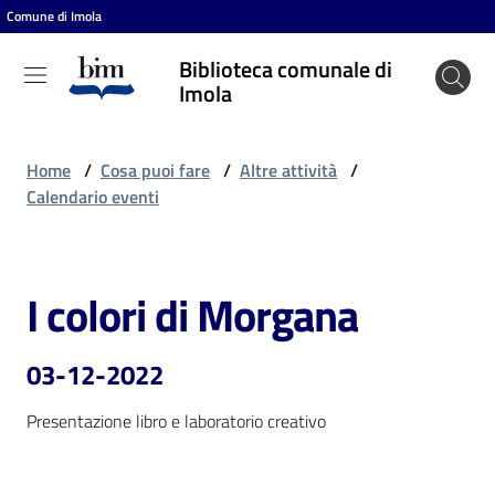
Comune di Imola
Vai al contenuto
Vai alla navigazione
Vai al footer
Biblioteca comunale di
Biblioteca
Imola
comunale
di Imola
Home
/
Cosa puoi fare
/
Altre attività
/
Calendario eventi
Entra
I colori di Morgana
Salta al contenuto
Cosa
puoi
03-12-2022
fare
Presentazione libro e laboratorio creativo
Scopri