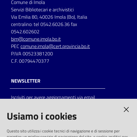
Comune di Imola
Servizi Bibliotecari e archivistici
Via Emilia 80, 40026 Imola (Bo), Italia
centralino: tel 0542.6026.36 fax
0542.602602
bim@comune.imola.bo.it
PEC
comune.imola@cert.provincia.bo.it
P.IVA 00523381200
C.F. 00794470377
NEWSLETTER
Iscriviti per avere aggiornamenti via email
AMMINISTRAZIONE TRASPARENTE
Usiamo i cookies
I dati personali pubblicati sono riutilizzabili
Questo sito utilizza i cookie tecnici di navigazione e di sessione per
solo alle condizioni previste dalla direttiva
garantire un miglior servizio di navigazione del sito, e cookie analitici per