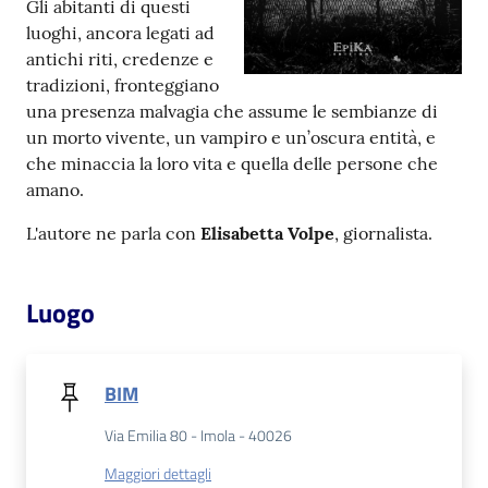
Gli abitanti di questi
luoghi, ancora legati ad
Patto
antichi riti, credenze e
per
tradizioni, fronteggiano
la
una presenza malvagia che assume le sembianze di
lettura
un morto vivente, un vampiro e un’oscura entità, e
che minaccia la loro vita e quella delle persone che
amano.
Seguici
L'autore ne parla con
Elisabetta Volpe
, giornalista.
su
Luogo
BIM
Via Emilia 80 - Imola - 40026
Maggiori dettagli