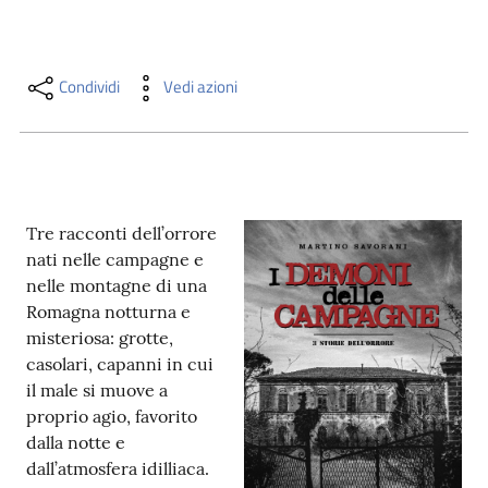
i
contenuti
Condividi
Vedi azioni
Risorse
online
Tre racconti dell’orrore
nati nelle campagne e
nelle montagne di una
Romagna notturna e
Casa
misteriosa: grotte,
Piani
casolari, capanni in cui
il male si muove a
Archivio
proprio agio, favorito
storico
dalla notte e
dall’atmosfera idilliaca.
Decentrate