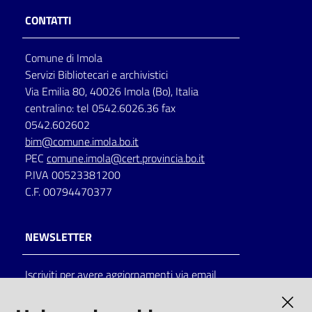
CONTATTI
Comune di Imola
Servizi Bibliotecari e archivistici
Via Emilia 80, 40026 Imola (Bo), Italia
centralino: tel 0542.6026.36 fax
0542.602602
bim@comune.imola.bo.it
PEC
comune.imola@cert.provincia.bo.it
P.IVA 00523381200
C.F. 00794470377
NEWSLETTER
Iscriviti per avere aggiornamenti via email
AMMINISTRAZIONE TRASPARENTE