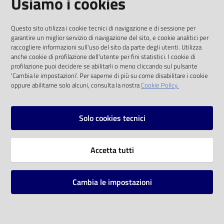
Usiamo i cookies
I dati personali pubblicati sono riutilizzabili
Questo sito utilizza i cookie tecnici di navigazione e di sessione per
solo alle condizioni previste dalla direttiva
garantire un miglior servizio di navigazione del sito, e cookie analitici per
comunitaria 2003/98/CE e dal d.lgs. 36/2006
raccogliere informazioni sull'uso del sito da parte degli utenti. Utilizza
anche cookie di profilazione dell'utente per fini statistici. I cookie di
SOCIAL
profilazione puoi decidere se abilitarli o meno cliccando sul pulsante
'Cambia le impostazioni'. Per saperne di più su come disabilitare i cookie
oppure abilitarne solo alcuni, consulta la nostra
Cookie Policy.
Facebook
Youtube
Instagram
Solo cookies tecnici
Vai alla pagina
Accetta tutti
Privacy
Note legali
Cambia le impostazioni
Mappa del sito
Impostazioni cookie