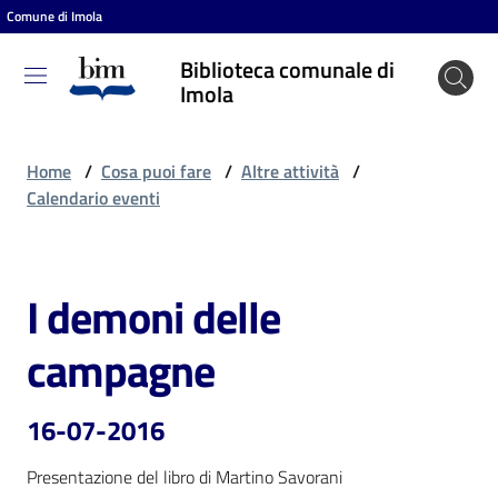
Comune di Imola
Vai al contenuto
Vai alla navigazione
Vai al footer
Biblioteca comunale di
Biblioteca
Imola
comunale
di Imola
Home
/
Cosa puoi fare
/
Altre attività
/
Calendario eventi
Entra
I demoni delle
Salta al contenuto
Cosa
campagne
puoi
fare
16-07-2016
Presentazione del libro di Martino Savorani
Scopri