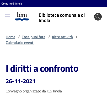
Comune di Imola
Vai al contenuto
Vai alla navigazione
Vai al footer
Biblioteca comunale di
Biblioteca
Imola
comunale
di Imola
Home
/
Cosa puoi fare
/
Altre attività
/
Calendario eventi
Entra
I diritti a confronto
Salta al contenuto
Cosa
puoi
26-11-2021
fare
Convegno organizzato da IC5 Imola
Scopri