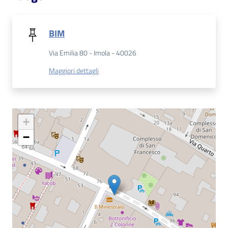
Catalogo
on line
BIM
Via Emilia 80 - Imola - 40026
Eventi
Maggiori dettagli
Chiedi al
bibliotecario
Avvisi
+
−
Orari