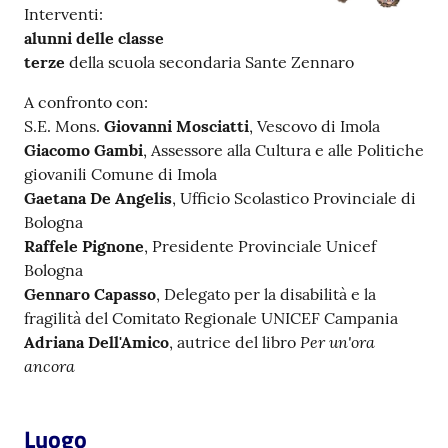
Interventi:
alunni delle classe
Patto
terze
della scuola secondaria Sante Zennaro
per
la
A confronto con:
lettura
S.E. Mons.
Giovanni Mosciatti
, Vescovo di Imola
Giacomo Gambi
, Assessore alla Cultura e alle Politiche
giovanili Comune di Imola
Gaetana De Angelis
, Ufficio Scolastico Provinciale di
Seguici
Bologna
su
Raffele Pignone
, Presidente Provinciale Unicef
Bologna
Gennaro Capasso
, Delegato per la disabilità e la
fragilità del Comitato Regionale UNICEF Campania
Per un'ora
Adriana Dell'Amico
, autrice del libro
ancora
Luogo