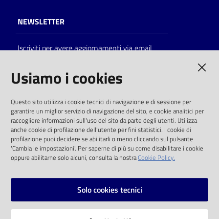
NEWSLETTER
Iscriviti per avere aggiornamenti via email
AMMINISTRAZIONE TRASPARENTE
Usiamo i cookies
I dati personali pubblicati sono riutilizzabili
Questo sito utilizza i cookie tecnici di navigazione e di sessione per
solo alle condizioni previste dalla direttiva
garantire un miglior servizio di navigazione del sito, e cookie analitici per
comunitaria 2003/98/CE e dal d.lgs. 36/2006
raccogliere informazioni sull'uso del sito da parte degli utenti. Utilizza
anche cookie di profilazione dell'utente per fini statistici. I cookie di
SOCIAL
profilazione puoi decidere se abilitarli o meno cliccando sul pulsante
'Cambia le impostazioni'. Per saperne di più su come disabilitare i cookie
oppure abilitarne solo alcuni, consulta la nostra
Cookie Policy.
Facebook
Youtube
Instagram
Solo cookies tecnici
Vai alla pagina