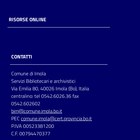
RISORSE ONLINE
CONTATTI
Comune di Imola
Servizi Bibliotecari e archivistici
Via Emilia 80, 40026 Imola (Bo), Italia
centralino: tel 0542.6026.36 fax
0542.602602
bim@comune.imola.bo.it
PEC
comune.imola@cert.provincia.bo.it
P.IVA 00523381200
C.F. 00794470377