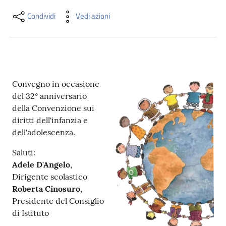
i
contenuti
Condividi
Vedi azioni
Risorse
online
Convegno in occasione
del 32° anniversario
della Convenzione sui
diritti dell'infanzia e
dell'adolescenza.
Casa
Saluti:
Piani
Adele D'Angelo
,
Dirigente scolastico
Archivio
Roberta Cinosuro
,
storico
Presidente del Consiglio
di Istituto
Decentrate