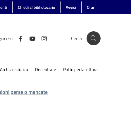
enti
Chiedi al bibliotecario
Avvisi
Orari
uici su
Cerca
Archivio storico
Decentrate
Patto per la lettura
casioni perse o mancate