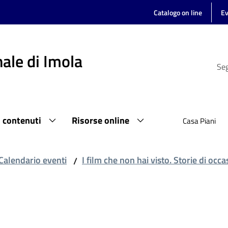
Catalogo on line
Ev
ale di Imola
Seg
i contenuti
Risorse online
Casa Piani
Calendario eventi
I film che non hai visto. Storie di oc
/