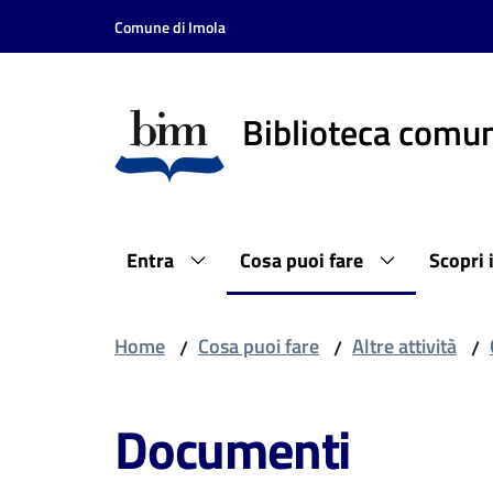
Vai al contenuto
Vai alla navigazione
Vai al footer
Comune di Imola
Biblioteca comun
Entra
Cosa puoi fare
Scopri 
Home
Cosa puoi fare
Altre attività
/
/
/
Documenti