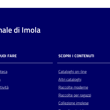
ale di Imola
PUOI FARE
SCOPRI I CONTENUTI
oteca
Cataloghi on-line
a
Altri cataloghi
tività
Raccolte moderne
Raccolte per ragazzi
Collezione imolese