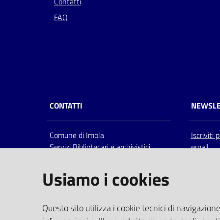
Contatti
FAQ
CONTATTI
NEWSLE
Comune di Imola
Iscriviti
Servizi Bibliotecari e archivistici
email
Via Emilia 80, 40026 Imola (Bo),
Italia
Usiamo i cookies
centralino: tel 0542.6026.36 fax
0542.602602
bim@comune.imola.bo.it
Questo sito utilizza i cookie tecnici di navigazione
PEC