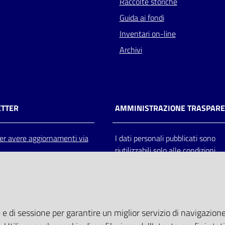
Raccolte storiche
Guida ai fondi
Inventari on-line
Archivi
TTER
AMMINISTRAZIONE TRASPAR
 per avere aggiornamenti via
I dati personali pubblicati sono
riutilizzabili solo alle condizioni
previste dalla direttiva comunitar
2003/98/CE e dal d.lgs. 36/200
 e di sessione per garantire un miglior servizio di navigazione 