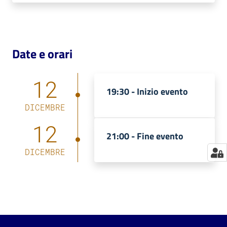
Catalogo
on line
Date e orari
Eventi
12
Chiedi al
19:30 -
Inizio evento
bibliotecario
DICEMBRE
Avvisi
12
21:00 -
Fine evento
Orari
DICEMBRE