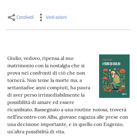
i
contenuti
Condividi
Vedi azioni
Risorse
online
Giulio, vedovo, ripensa al suo
matrimonio con la nostalgia che si
prova nei confronti di ciò che non
tornerà. Non teme la morte ma, a
settantadue anni compiuti, ha paura
Casa
di aver perso irrimediabilmente la
Piani
possibilità di amare ed essere
ricambiato. Rassegnato a una routine noiosa, troverà
Archivio
nell’incontro con Alba, giovane ragazza alle prese con
storico
una decisione importante, e in quello con Eugenio,
un’altra possibilità di vita.
Decentrate