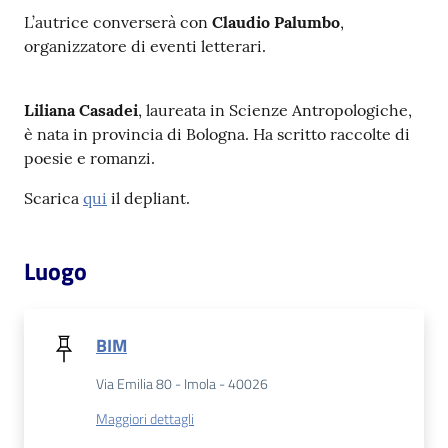
L’autrice converserà con
Claudio Palumbo
,
organizzatore di eventi letterari.
Patto
per
la
Liliana Casadei
, laureata in Scienze Antropologiche,
lettura
è nata in provincia di Bologna. Ha scritto raccolte di
poesie e romanzi.
Scarica
qui
il depliant.
Seguici
su
Luogo
BIM
Via Emilia 80 - Imola - 40026
Maggiori dettagli