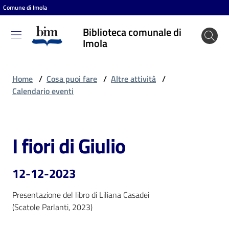
Comune di Imola
Vai al contenuto
Vai alla navigazione
Vai al footer
Biblioteca comunale di
Biblioteca
Imola
comunale
di Imola
Home
/
Cosa puoi fare
/
Altre attività
/
Calendario eventi
Entra
I fiori di Giulio
Salta al contenuto
Cosa
puoi
12-12-2023
fare
Presentazione del libro di Liliana Casadei

(Scatole Parlanti, 2023)
Scopri