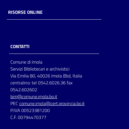
RISORSE ONLINE
CONTATTI
Comune di Imola
Servizi Bibliotecari e archivistici
Via Emilia 80, 40026 Imola (Bo), Italia
centralino: tel 0542.6026.36 fax
0542.602602
bim@comune.imola.bo.it
PEC
comune.imola@cert.provincia.bo.it
P.IVA 00523381200
C.F. 00794470377