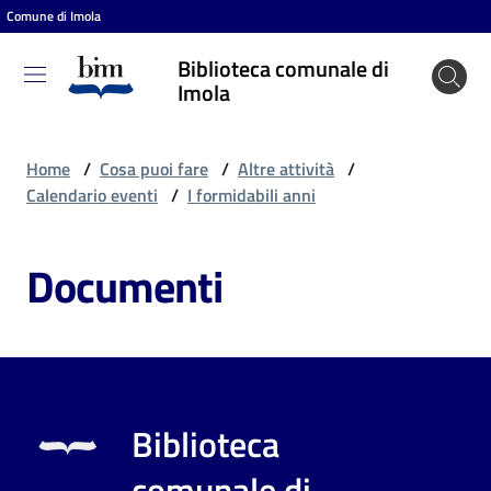
Comune di Imola
Vai al contenuto
Vai alla navigazione
Vai al footer
Biblioteca comunale di
Biblioteca
Imola
comunale
di Imola
Home
/
Cosa puoi fare
/
Altre attività
/
Calendario eventi
/
I formidabili anni
Entra
Documenti
Cosa
puoi
fare
Biblioteca
Scopri
comunale di