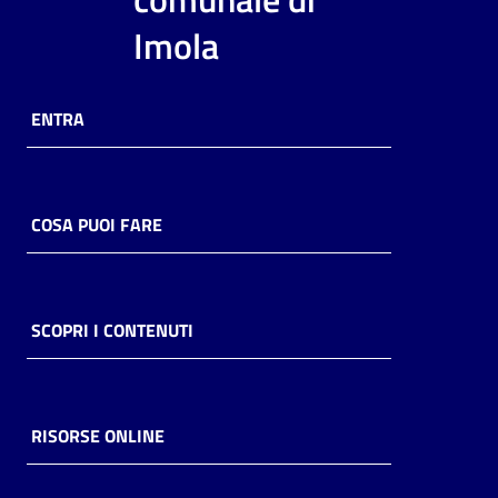
i
Imola
contenuti
ENTRA
Risorse
online
COSA PUOI FARE
Casa
SCOPRI I CONTENUTI
Piani
Archivio
storico
RISORSE ONLINE
Decentrate