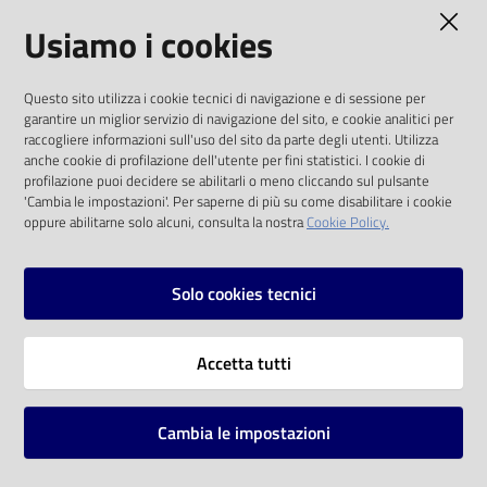
AMMINISTRAZIONE TRASPARENTE
Usiamo i cookies
Catalogo
on line
I dati personali pubblicati sono riutilizzabili
Questo sito utilizza i cookie tecnici di navigazione e di sessione per
solo alle condizioni previste dalla direttiva
Eventi
garantire un miglior servizio di navigazione del sito, e cookie analitici per
comunitaria 2003/98/CE e dal d.lgs. 36/2006
raccogliere informazioni sull'uso del sito da parte degli utenti. Utilizza
anche cookie di profilazione dell'utente per fini statistici. I cookie di
Chiedi al
SOCIAL
profilazione puoi decidere se abilitarli o meno cliccando sul pulsante
bibliotecario
'Cambia le impostazioni'. Per saperne di più su come disabilitare i cookie
oppure abilitarne solo alcuni, consulta la nostra
Cookie Policy.
Facebook
Youtube
Instagram
Avvisi
Solo cookies tecnici
Orari
Vai alla pagina
Accetta tutti
Privacy
Note legali
Cambia le impostazioni
Mappa del sito