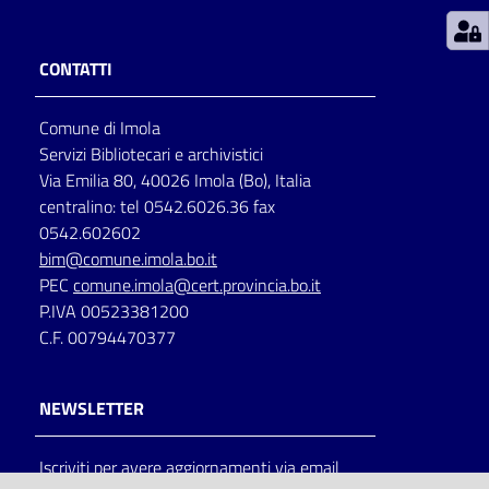
Patto
CONTATTI
per
la
Comune di Imola
lettura
Servizi Bibliotecari e archivistici
Via Emilia 80, 40026 Imola (Bo), Italia
centralino: tel 0542.6026.36 fax
Seguici
0542.602602
su
bim@comune.imola.bo.it
PEC
comune.imola@cert.provincia.bo.it
P.IVA 00523381200
C.F. 00794470377
NEWSLETTER
Iscriviti per avere aggiornamenti via email