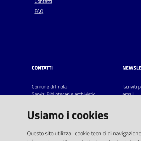
Contatti
FAQ
CONTATTI
NEWSLE
Comune di Imola
Iscriviti
Servizi Bibliotecari e archivistici
email
Via Emilia 80, 40026 Imola (Bo),
Italia
Usiamo i cookies
centralino: tel 0542.6026.36 fax
0542.602602
bim@comune.imola.bo.it
Questo sito utilizza i cookie tecnici di navigazione
PEC