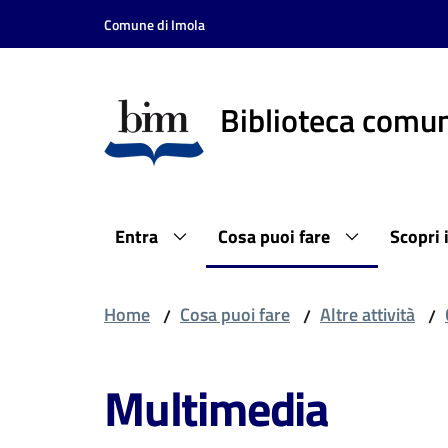
Vai al contenuto
Vai alla navigazione
Vai al footer
Comune di Imola
Biblioteca comun
Entra
Cosa puoi fare
Scopri 
Home
Cosa puoi fare
Altre attività
/
/
/
Multimedia