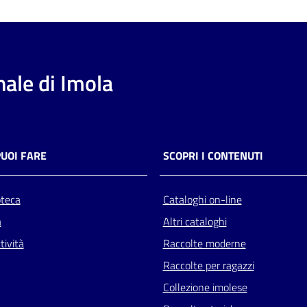
ale di Imola
PUOI FARE
SCOPRI I CONTENUTI
oteca
Cataloghi on-line
a
Altri cataloghi
tività
Raccolte moderne
Raccolte per ragazzi
Collezione imolese