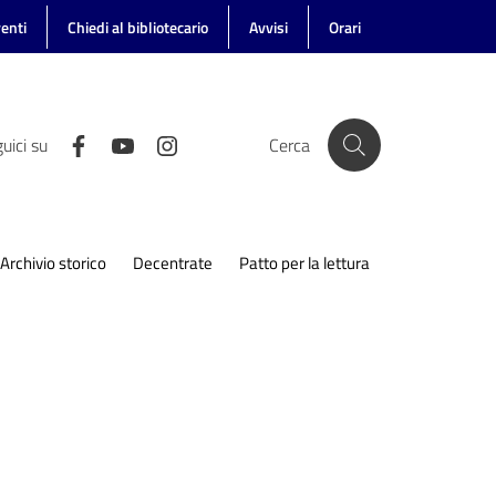
enti
Chiedi al bibliotecario
Avvisi
Orari
uici su
Cerca
Archivio storico
Decentrate
Patto per la lettura