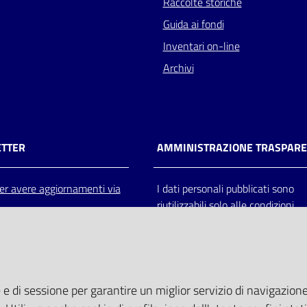
Raccolte storiche
Guida ai fondi
Inventari on-line
Archivi
TTER
AMMINISTRAZIONE TRASPAR
 per avere aggiornamenti via
I dati personali pubblicati sono
riutilizzabili solo alle condizioni
previste dalla direttiva comunitar
2003/98/CE e dal d.lgs. 36/200
 e di sessione per garantire un miglior servizio di navigazione 