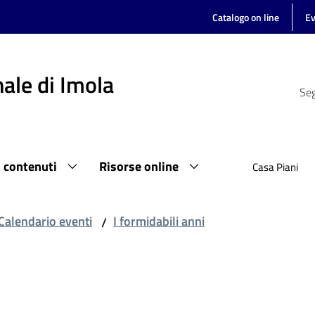
Catalogo on line
Ev
ale di Imola
Seg
i contenuti
Risorse online
Casa Piani
Calendario eventi
I formidabili anni
/