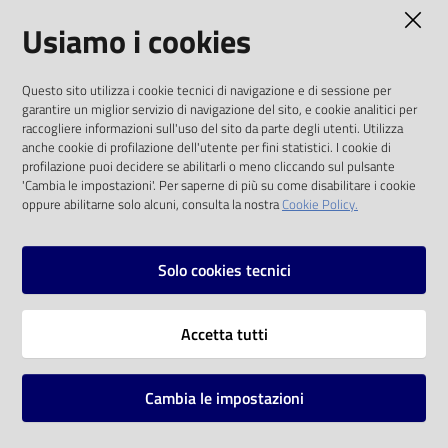
AMMINISTRAZIONE TRASPARENTE
Usiamo i cookies
Catalogo
on line
I dati personali pubblicati sono riutilizzabili
Questo sito utilizza i cookie tecnici di navigazione e di sessione per
solo alle condizioni previste dalla direttiva
Eventi
garantire un miglior servizio di navigazione del sito, e cookie analitici per
comunitaria 2003/98/CE e dal d.lgs. 36/2006
raccogliere informazioni sull'uso del sito da parte degli utenti. Utilizza
anche cookie di profilazione dell'utente per fini statistici. I cookie di
Chiedi al
SOCIAL
profilazione puoi decidere se abilitarli o meno cliccando sul pulsante
bibliotecario
'Cambia le impostazioni'. Per saperne di più su come disabilitare i cookie
oppure abilitarne solo alcuni, consulta la nostra
Cookie Policy.
Facebook
Youtube
Instagram
Avvisi
Solo cookies tecnici
Orari
Vai alla pagina
Accetta tutti
Privacy
Note legali
Cambia le impostazioni
Mappa del sito