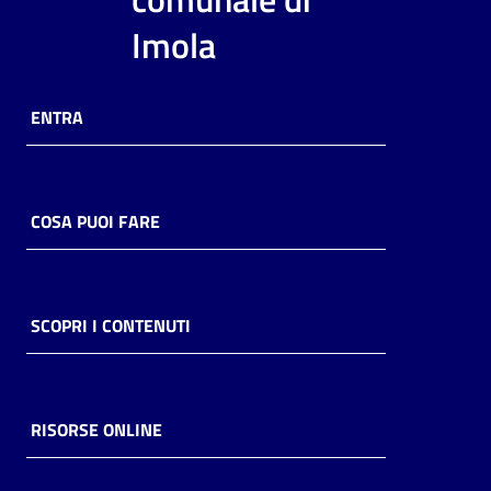
i
Imola
contenuti
ENTRA
Risorse
online
COSA PUOI FARE
Casa
SCOPRI I CONTENUTI
Piani
Archivio
storico
RISORSE ONLINE
Decentrate