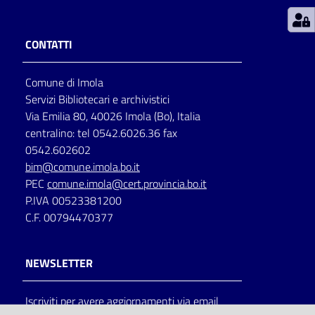
Patto
CONTATTI
per
la
Comune di Imola
lettura
Servizi Bibliotecari e archivistici
Via Emilia 80, 40026 Imola (Bo), Italia
centralino: tel 0542.6026.36 fax
Seguici
0542.602602
su
bim@comune.imola.bo.it
PEC
comune.imola@cert.provincia.bo.it
P.IVA 00523381200
C.F. 00794470377
NEWSLETTER
Iscriviti per avere aggiornamenti via email