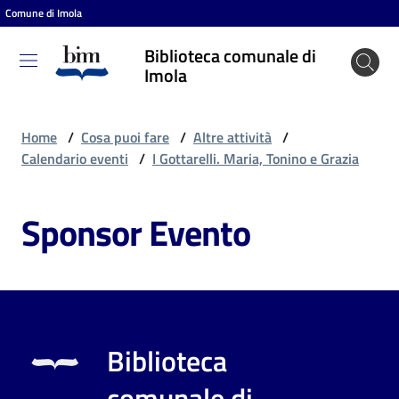
Comune di Imola
Vai al contenuto
Vai alla navigazione
Vai al footer
Biblioteca comunale di
Biblioteca
Imola
comunale
di Imola
Home
/
Cosa puoi fare
/
Altre attività
/
Calendario eventi
/
I Gottarelli. Maria, Tonino e Grazia
Entra
Sponsor Evento
Cosa
puoi
fare
Biblioteca
Scopri
comunale di