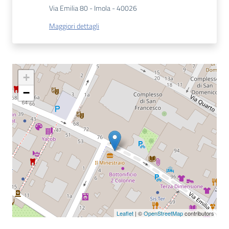
Via Emilia 80 - Imola - 40026
Patto
Maggiori dettagli
per
la
lettura
+
−
Seguici
su
Leaflet
| ©
OpenStreetMap
contributors