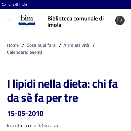
Comune di Imola
Vai al contenuto
Vai alla navigazione
Vai al footer
Biblioteca comunale di
Biblioteca
Imola
comunale
di Imola
Home
/
Cosa puoi fare
/
Altre attività
/
Calendario eventi
Entra
I lipidi nella dieta: chi fa
Salta al contenuto
Cosa
da sè fa per tre
puoi
fare
15-05-2010
Incontro a cura di Glucasia
Scopri