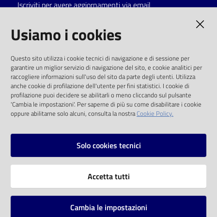
Iscriviti per avere aggiornamenti via email
AMMINISTRAZIONE TRASPARENTE
Usiamo i cookies
I dati personali pubblicati sono riutilizzabili
Questo sito utilizza i cookie tecnici di navigazione e di sessione per
solo alle condizioni previste dalla direttiva
garantire un miglior servizio di navigazione del sito, e cookie analitici per
comunitaria 2003/98/CE e dal d.lgs. 36/2006
raccogliere informazioni sull'uso del sito da parte degli utenti. Utilizza
anche cookie di profilazione dell'utente per fini statistici. I cookie di
SOCIAL
profilazione puoi decidere se abilitarli o meno cliccando sul pulsante
'Cambia le impostazioni'. Per saperne di più su come disabilitare i cookie
oppure abilitarne solo alcuni, consulta la nostra
Cookie Policy.
Facebook
Youtube
Instagram
Solo cookies tecnici
Vai alla pagina
Accetta tutti
Privacy
Note legali
Cambia le impostazioni