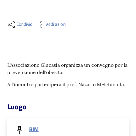
i
contenuti
Condividi
Vedi azioni
Risorse
online
L'Associazione Glucasia organizza un convegno per la
prevenzione dell'obesità.
All'incontro parteciperà il prof. Nazario Melchionda.
Casa
Piani
Luogo
Archivio
storico
BIM
Decentrate