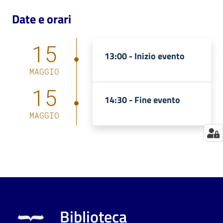
Date e orari
Catalogo
on line
15
Eventi
13:00 -
Inizio evento
MAGGIO
Chiedi al
15
bibliotecario
14:30 -
Fine evento
MAGGIO
Avvisi
Orari
Biblioteca