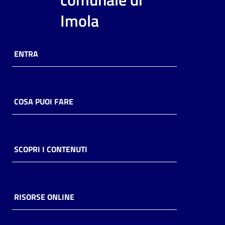
i
Imola
contenuti
ENTRA
Risorse
online
COSA PUOI FARE
Casa
SCOPRI I CONTENUTI
Piani
Archivio
storico
RISORSE ONLINE
Decentrate