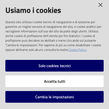
AMMINISTRAZIONE TRASPARENTE
Usiamo i cookies
Catalogo
on line
I dati personali pubblicati sono riutilizzabili
Questo sito utilizza i cookie tecnici di navigazione e di sessione per
solo alle condizioni previste dalla direttiva
Eventi
garantire un miglior servizio di navigazione del sito, e cookie analitici per
comunitaria 2003/98/CE e dal d.lgs. 36/2006
raccogliere informazioni sull'uso del sito da parte degli utenti. Utilizza
anche cookie di profilazione dell'utente per fini statistici. I cookie di
Chiedi al
SOCIAL
profilazione puoi decidere se abilitarli o meno cliccando sul pulsante
bibliotecario
'Cambia le impostazioni'. Per saperne di più su come disabilitare i cookie
oppure abilitarne solo alcuni, consulta la nostra
Cookie Policy.
Facebook
Youtube
Instagram
Avvisi
Solo cookies tecnici
Orari
Vai alla pagina
Accetta tutti
Privacy
Note legali
Cambia le impostazioni
Mappa del sito