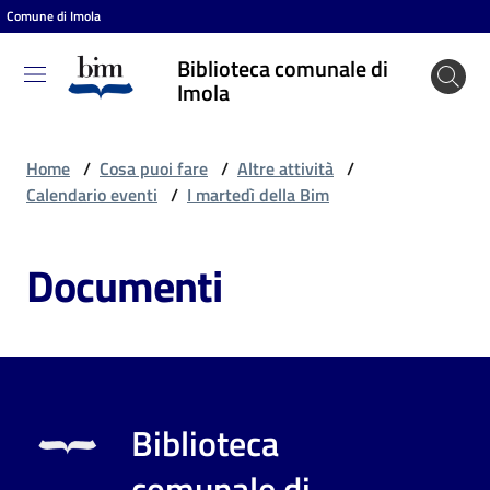
Comune di Imola
Vai al contenuto
Vai alla navigazione
Vai al footer
Biblioteca comunale di
Biblioteca
Imola
comunale
di Imola
Home
/
Cosa puoi fare
/
Altre attività
/
Calendario eventi
/
I martedì della Bim
Entra
Documenti
Cosa
puoi
fare
Biblioteca
Scopri
comunale di