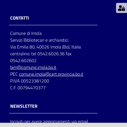
Patto
CONTATTI
per
la
Comune di Imola
lettura
Servizi Bibliotecari e archivistici
Via Emilia 80, 40026 Imola (Bo), Italia
centralino: tel 0542.6026.36 fax
Seguici
0542.602602
su
bim@comune.imola.bo.it
PEC
comune.imola@cert.provincia.bo.it
P.IVA 00523381200
C.F. 00794470377
NEWSLETTER
Iscriviti per avere aggiornamenti via email