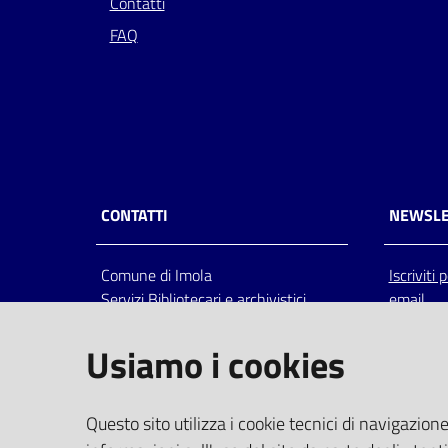
Contatti
FAQ
CONTATTI
NEWSLE
Comune di Imola
Iscriviti
Servizi Bibliotecari e archivistici
email
Via Emilia 80, 40026 Imola (Bo),
Italia
Usiamo i cookies
centralino: tel 0542.6026.36 fax
0542.602602
bim@comune.imola.bo.it
Questo sito utilizza i cookie tecnici di navigazione
PEC