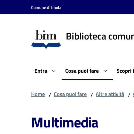
Vai al contenuto
Vai alla navigazione
Vai al footer
Comune di Imola
Biblioteca comun
Entra
Cosa puoi fare
Scopri 
Home
Cosa puoi fare
Altre attività
/
/
/
Multimedia