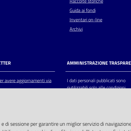
Raccolte storiche
Guida ai fondi
Inventari on-line
Archivi
TTER
AMMINISTRAZIONE TRASPAR
 per avere aggiornamenti via
I dati personali pubblicati sono
riutilizzabili solo alle condizioni
previste dalla direttiva comunitar
2003/98/CE e dal d.lgs. 36/200
 e di sessione per garantire un miglior servizio di navigazione 