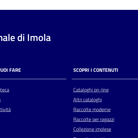
ale di Imola
PUOI FARE
SCOPRI I CONTENUTI
oteca
Cataloghi on-line
a
Altri cataloghi
tività
Raccolte moderne
Raccolte per ragazzi
Collezione imolese