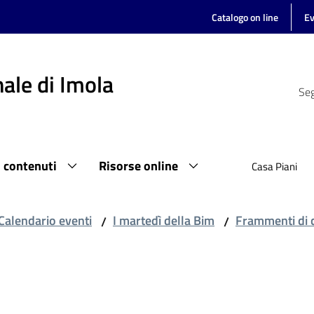
Catalogo on line
Ev
ale di Imola
Seg
i contenuti
Risorse online
Casa Piani
Calendario eventi
I martedì della Bim
Frammenti di ci
/
/