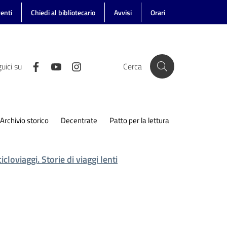
enti
Chiedi al bibliotecario
Avvisi
Orari
uici su
Cerca
Archivio storico
Decentrate
Patto per la lettura
cloviaggi. Storie di viaggi lenti