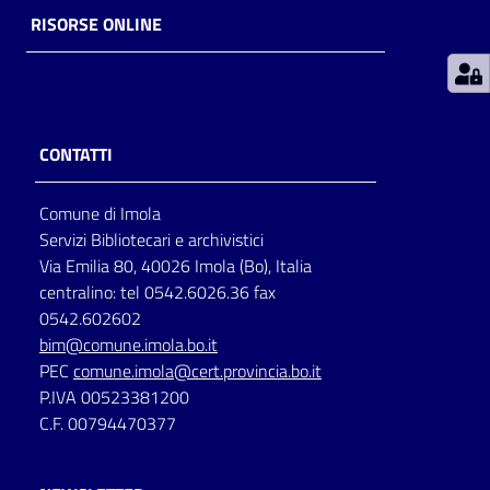
RISORSE ONLINE
Patto
per
la
lettura
CONTATTI
Comune di Imola
Seguici
Servizi Bibliotecari e archivistici
su
Via Emilia 80, 40026 Imola (Bo), Italia
centralino: tel 0542.6026.36 fax
0542.602602
bim@comune.imola.bo.it
PEC
comune.imola@cert.provincia.bo.it
P.IVA 00523381200
C.F. 00794470377