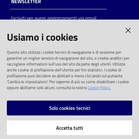
NEWSLETTER
Catalogo
Iscriviti per avere aggiornamenti via email
on line
AMMINISTRAZIONE TRASPARENTE
Usiamo i cookies
Eventi
I dati personali pubblicati sono riutilizzabili
Chiedi al
Questo sito utilizza i cookie tecnici di navigazione e di sessione per
solo alle condizioni previste dalla direttiva
bibliotecario
garantire un miglior servizio di navigazione del sito, e cookie analitici per
comunitaria 2003/98/CE e dal d.lgs. 36/2006
raccogliere informazioni sull'uso del sito da parte degli utenti. Utilizza
anche cookie di profilazione dell'utente per fini statistici. I cookie di
Avvisi
SOCIAL
profilazione puoi decidere se abilitarli o meno cliccando sul pulsante
'Cambia le impostazioni'. Per saperne di più su come disabilitare i cookie
oppure abilitarne solo alcuni, consulta la nostra
Cookie Policy.
Orari
Facebook
Youtube
Instagram
Solo cookies tecnici
Vai alla pagina
Accetta tutti
Privacy