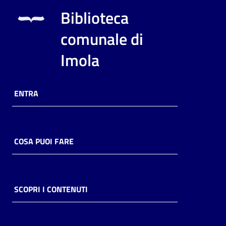
i
Biblioteca
contenuti
comunale di
Imola
Risorse
online
ENTRA
COSA PUOI FARE
Casa
Piani
Archivio
SCOPRI I CONTENUTI
storico
Decentrate