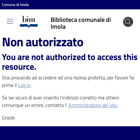
Comune di Imola
Vai al contenuto
Vai alla navigazione
Vai al footer
Biblioteca comunale di
Biblioteca
Imola
comunale
Non autorizzato
di Imola
You are not authorized to access this
resource.
Entra
Stai provando ad accedere ad una risorsa protetta, per favore fai
prima il
Log in
.
Cosa
Se sei sicuro di aver inserito l'indirizzo corretto ma ottieni
puoi
comunque un errore, contatta l'
Amministratore del sito
.
fare
Grazie.
Scopri