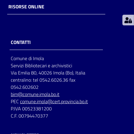
RISORSE ONLINE
Patto
per
la
lettura
CONTATTI
Comune di Imola
Seguici
Servizi Bibliotecari e archivistici
su
Via Emilia 80, 40026 Imola (Bo), Italia
centralino: tel 0542.6026.36 fax
0542.602602
bim@comune.imola.bo.it
PEC
comune.imola@cert.provincia.bo.it
P.IVA 00523381200
C.F. 00794470377