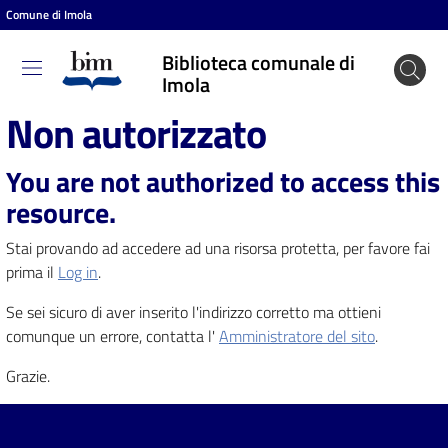
Comune di Imola
Vai al contenuto
Vai alla navigazione
Vai al footer
Biblioteca comunale di
Biblioteca
Imola
comunale
Non autorizzato
di Imola
You are not authorized to access this
resource.
Entra
Stai provando ad accedere ad una risorsa protetta, per favore fai
prima il
Log in
.
Cosa
Se sei sicuro di aver inserito l'indirizzo corretto ma ottieni
puoi
comunque un errore, contatta l'
Amministratore del sito
.
fare
Grazie.
Scopri