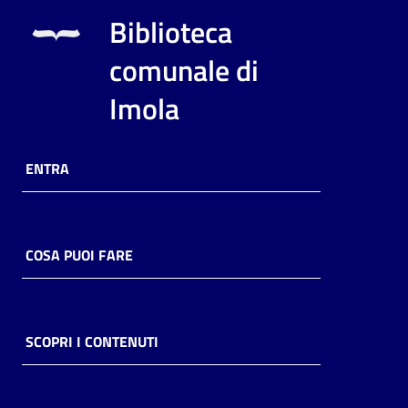
i
Biblioteca
contenuti
comunale di
Imola
Risorse
online
ENTRA
COSA PUOI FARE
Casa
Piani
Archivio
SCOPRI I CONTENUTI
storico
Decentrate