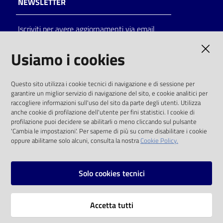
NEWSLETTER
Catalogo
Iscriviti per avere aggiornamenti via email
on line
AMMINISTRAZIONE TRASPARENTE
Usiamo i cookies
Eventi
I dati personali pubblicati sono riutilizzabili
Chiedi al
Questo sito utilizza i cookie tecnici di navigazione e di sessione per
solo alle condizioni previste dalla direttiva
bibliotecario
garantire un miglior servizio di navigazione del sito, e cookie analitici per
comunitaria 2003/98/CE e dal d.lgs. 36/2006
raccogliere informazioni sull'uso del sito da parte degli utenti. Utilizza
anche cookie di profilazione dell'utente per fini statistici. I cookie di
Avvisi
SOCIAL
profilazione puoi decidere se abilitarli o meno cliccando sul pulsante
'Cambia le impostazioni'. Per saperne di più su come disabilitare i cookie
oppure abilitarne solo alcuni, consulta la nostra
Cookie Policy.
Orari
Facebook
Youtube
Instagram
Solo cookies tecnici
Vai alla pagina
Accetta tutti
Privacy