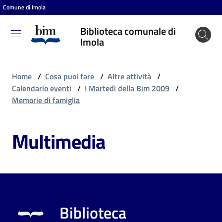
Comune di Imola
Vai al contenuto
Vai alla navigazione
Vai al footer
Biblioteca comunale di
Biblioteca
Imola
comunale
di Imola
Home
/
Cosa puoi fare
/
Altre attività
/
Calendario eventi
/
I Martedì della Bim 2009
/
Memorie di famiglia
Entra
Multimedia
Cosa
puoi
fare
Biblioteca
Scopri