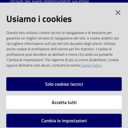
Iscriviti per avere aggiornamenti via email
Catalogo
AMMINISTRAZIONE TRASPARENTE
Usiamo i cookies
on line
I dati personali pubblicati sono riutilizzabili
Eventi
Questo sito utilizza i cookie tecnici di navigazione e di sessione per
solo alle condizioni previste dalla direttiva
garantire un miglior servizio di navigazione del sito, e cookie analitici per
comunitaria 2003/98/CE e dal d.lgs. 36/2006
raccogliere informazioni sull'uso del sito da parte degli utenti. Utilizza
Chiedi al
anche cookie di profilazione dell'utente per fini statistici. I cookie di
bibliotecario
SOCIAL
profilazione puoi decidere se abilitarli o meno cliccando sul pulsante
'Cambia le impostazioni'. Per saperne di più su come disabilitare i cookie
oppure abilitarne solo alcuni, consulta la nostra
Cookie Policy.
Avvisi
Facebook
Youtube
Instagram
Orari
Solo cookies tecnici
Vai alla pagina
Accetta tutti
Privacy
Note legali
Cambia le impostazioni