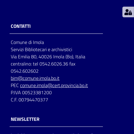
Patto
per
CONTATTI
la
lettura
Comune di Imola
Servizi Bibliotecari e archivistici
Via Emilia 80, 40026 Imola (Bo), Italia
Seguici
centralino: tel 0542.6026.36 fax
su
0542.602602
bim@comune.imola.bo.it
PEC
comune.imola@cert.provincia.bo.it
P.IVA 00523381200
C.F. 00794470377
NEWSLETTER