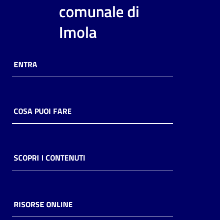
i
comunale di
contenuti
Imola
Risorse
ENTRA
online
COSA PUOI FARE
Casa
Piani
SCOPRI I CONTENUTI
Archivio
storico
RISORSE ONLINE
Decentrate