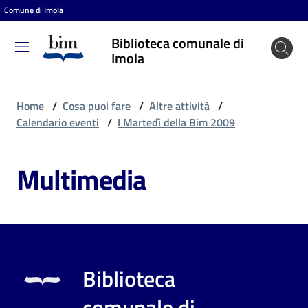
Comune di Imola
Vai al contenuto
Vai alla navigazione
Vai al footer
Biblioteca comunale di
Biblioteca
Imola
comunale
di Imola
Home
/
Cosa puoi fare
/
Altre attività
/
Calendario eventi
/
I Martedì della Bim 2009
Entra
Multimedia
Cosa
puoi
fare
Biblioteca
Scopri
comunale di