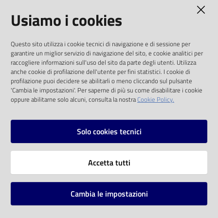
AMMINISTRAZIONE TRASPARENTE
Usiamo i cookies
Catalogo
on line
I dati personali pubblicati sono riutilizzabili
Questo sito utilizza i cookie tecnici di navigazione e di sessione per
solo alle condizioni previste dalla direttiva
Eventi
garantire un miglior servizio di navigazione del sito, e cookie analitici per
comunitaria 2003/98/CE e dal d.lgs. 36/2006
raccogliere informazioni sull'uso del sito da parte degli utenti. Utilizza
anche cookie di profilazione dell'utente per fini statistici. I cookie di
Chiedi al
SOCIAL
profilazione puoi decidere se abilitarli o meno cliccando sul pulsante
bibliotecario
'Cambia le impostazioni'. Per saperne di più su come disabilitare i cookie
oppure abilitarne solo alcuni, consulta la nostra
Cookie Policy.
Facebook
Youtube
Instagram
Avvisi
Solo cookies tecnici
Orari
Vai alla pagina
Accetta tutti
Privacy
Note legali
Cambia le impostazioni
Mappa del sito