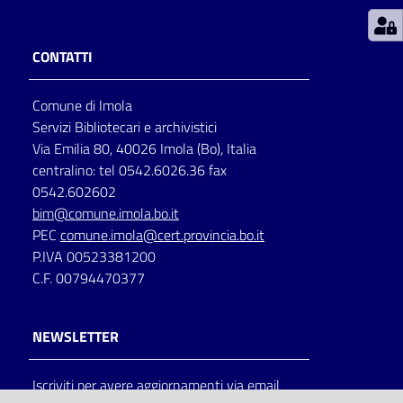
Patto
CONTATTI
per
la
Comune di Imola
lettura
Servizi Bibliotecari e archivistici
Via Emilia 80, 40026 Imola (Bo), Italia
centralino: tel 0542.6026.36 fax
Seguici
0542.602602
su
bim@comune.imola.bo.it
PEC
comune.imola@cert.provincia.bo.it
P.IVA 00523381200
C.F. 00794470377
NEWSLETTER
Iscriviti per avere aggiornamenti via email