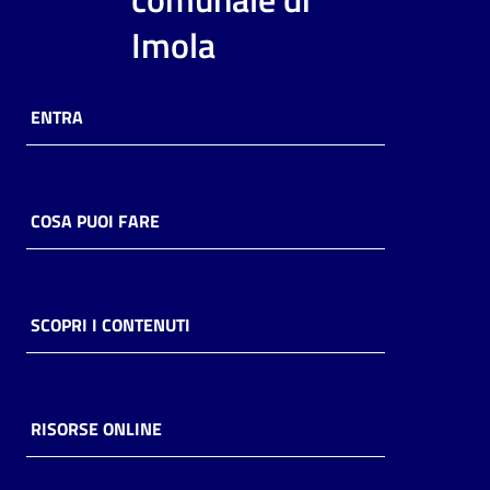
i
Imola
contenuti
ENTRA
Risorse
online
COSA PUOI FARE
Casa
SCOPRI I CONTENUTI
Piani
Archivio
storico
RISORSE ONLINE
Decentrate