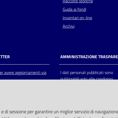
Raccolte storiche
Guida ai fondi
Inventari on-line
Archivi
TTER
AMMINISTRAZIONE TRASPAR
 per avere aggiornamenti via
I dati personali pubblicati sono
riutilizzabili solo alle condizioni
previste dalla direttiva comunitar
2003/98/CE e dal d.lgs. 36/200
 e di sessione per garantire un miglior servizio di navigazione 