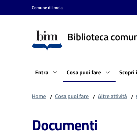
Vai al contenuto
Vai alla navigazione
Vai al footer
Comune di Imola
Biblioteca comun
Entra
Cosa puoi fare
Scopri 
Home
Cosa puoi fare
Altre attività
/
/
/
Documenti