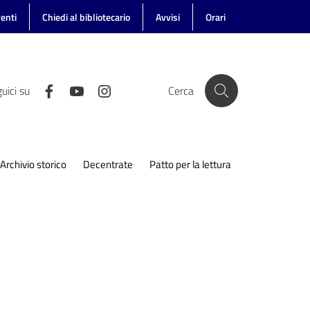
enti
Chiedi al bibliotecario
Avvisi
Orari
uici su
Cerca
Archivio storico
Decentrate
Patto per la lettura