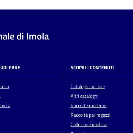
ale di Imola
PUOI FARE
SCOPRI I CONTENUTI
oteca
Cataloghi on-line
a
Altri cataloghi
tività
Raccolte moderne
Raccolte per ragazzi
Collezione imolese