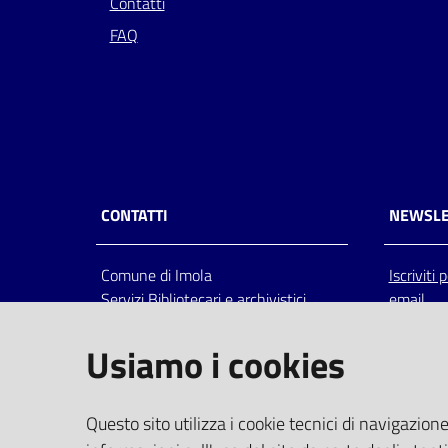
Contatti
FAQ
CONTATTI
NEWSLE
Comune di Imola
Iscriviti
Servizi Bibliotecari e archivistici
email
Via Emilia 80, 40026 Imola (Bo),
Italia
Usiamo i cookies
centralino: tel 0542.6026.36 fax
0542.602602
bim@comune.imola.bo.it
Questo sito utilizza i cookie tecnici di navigazione
PEC