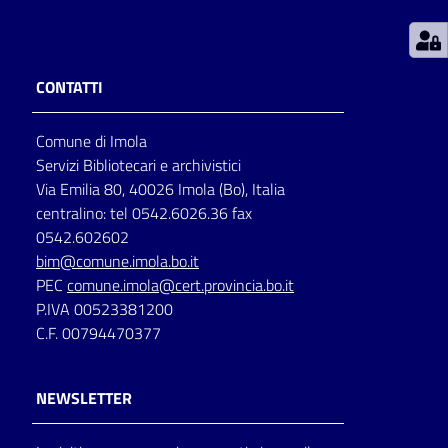
Patto
per
CONTATTI
la
lettura
Comune di Imola
Servizi Bibliotecari e archivistici
Via Emilia 80, 40026 Imola (Bo), Italia
Seguici
centralino: tel 0542.6026.36 fax
su
0542.602602
bim@comune.imola.bo.it
PEC
comune.imola@cert.provincia.bo.it
P.IVA 00523381200
C.F. 00794470377
NEWSLETTER