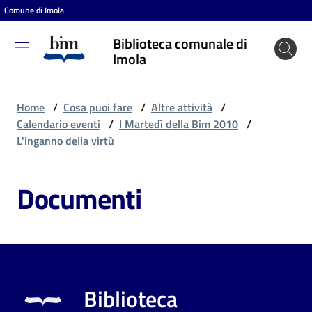
Comune di Imola
Vai al contenuto
Vai alla navigazione
Vai al footer
Biblioteca comunale di
Biblioteca
Imola
comunale
di Imola
Home
/
Cosa puoi fare
/
Altre attività
/
Calendario eventi
/
I Martedì della Bim 2010
/
L'inganno della virtù
Entra
Documenti
Cosa
puoi
fare
Biblioteca
Scopri