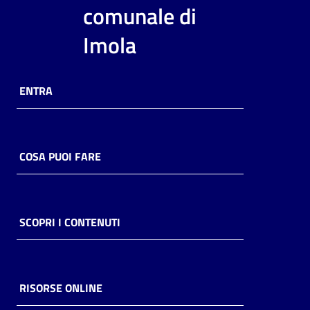
i
comunale di
contenuti
Imola
Risorse
ENTRA
online
COSA PUOI FARE
Casa
Piani
SCOPRI I CONTENUTI
Archivio
storico
RISORSE ONLINE
Decentrate