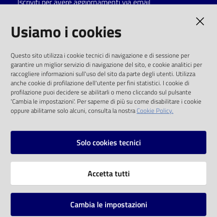
Iscriviti per avere aggiornamenti via email
Catalogo
AMMINISTRAZIONE TRASPARENTE
Usiamo i cookies
on line
I dati personali pubblicati sono riutilizzabili
Eventi
Questo sito utilizza i cookie tecnici di navigazione e di sessione per
solo alle condizioni previste dalla direttiva
garantire un miglior servizio di navigazione del sito, e cookie analitici per
comunitaria 2003/98/CE e dal d.lgs. 36/2006
raccogliere informazioni sull'uso del sito da parte degli utenti. Utilizza
Chiedi al
anche cookie di profilazione dell'utente per fini statistici. I cookie di
bibliotecario
SOCIAL
profilazione puoi decidere se abilitarli o meno cliccando sul pulsante
'Cambia le impostazioni'. Per saperne di più su come disabilitare i cookie
oppure abilitarne solo alcuni, consulta la nostra
Cookie Policy.
Avvisi
Facebook
Youtube
Instagram
Orari
Solo cookies tecnici
Vai alla pagina
Accetta tutti
Privacy
Note legali
Cambia le impostazioni