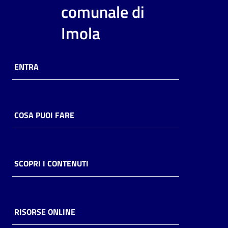
i
comunale di
contenuti
Imola
Risorse
ENTRA
online
COSA PUOI FARE
Casa
Piani
SCOPRI I CONTENUTI
Archivio
storico
RISORSE ONLINE
Decentrate