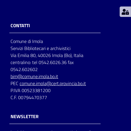
Patto
per
CONTATTI
la
lettura
Comune di Imola
Servizi Bibliotecari e archivistici
Via Emilia 80, 40026 Imola (Bo), Italia
Seguici
centralino: tel 0542.6026.36 fax
su
0542.602602
bim@comune.imola.bo.it
PEC
comune.imola@cert.provincia.bo.it
P.IVA 00523381200
C.F. 00794470377
NEWSLETTER