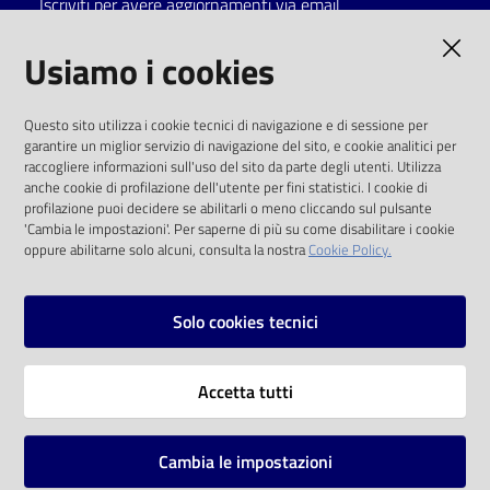
Iscriviti per avere aggiornamenti via email
Catalogo
AMMINISTRAZIONE TRASPARENTE
Usiamo i cookies
on line
I dati personali pubblicati sono riutilizzabili
Eventi
Questo sito utilizza i cookie tecnici di navigazione e di sessione per
solo alle condizioni previste dalla direttiva
garantire un miglior servizio di navigazione del sito, e cookie analitici per
comunitaria 2003/98/CE e dal d.lgs. 36/2006
raccogliere informazioni sull'uso del sito da parte degli utenti. Utilizza
Chiedi al
anche cookie di profilazione dell'utente per fini statistici. I cookie di
bibliotecario
SOCIAL
profilazione puoi decidere se abilitarli o meno cliccando sul pulsante
'Cambia le impostazioni'. Per saperne di più su come disabilitare i cookie
oppure abilitarne solo alcuni, consulta la nostra
Cookie Policy.
Avvisi
Facebook
Youtube
Instagram
Orari
Solo cookies tecnici
Vai alla pagina
Accetta tutti
Privacy
Note legali
Cambia le impostazioni