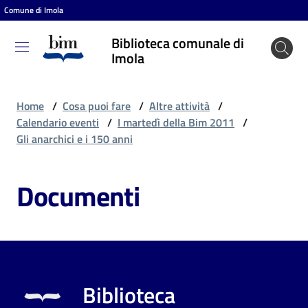
Comune di Imola
Vai al contenuto
Vai alla navigazione
Vai al footer
Biblioteca comunale di
Biblioteca
Imola
comunale
di Imola
Home
/
Cosa puoi fare
/
Altre attività
/
Calendario eventi
/
I martedì della Bim 2011
/
Gli anarchici e i 150 anni
Entra
Documenti
Cosa
puoi
fare
Biblioteca
Scopri