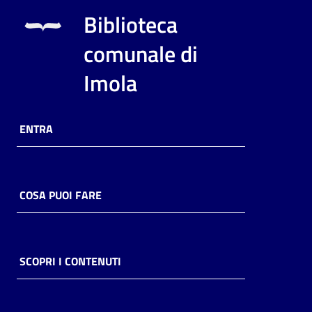
i
Biblioteca
contenuti
comunale di
Imola
Risorse
online
ENTRA
COSA PUOI FARE
Casa
Piani
Archivio
SCOPRI I CONTENUTI
storico
Decentrate