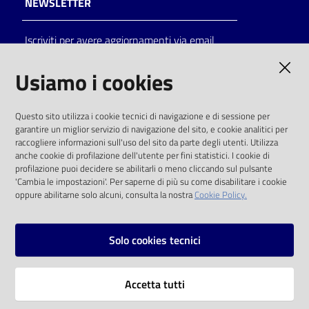
NEWSLETTER
Catalogo
Iscriviti per avere aggiornamenti via email
on line
AMMINISTRAZIONE TRASPARENTE
Usiamo i cookies
Eventi
I dati personali pubblicati sono riutilizzabili
Chiedi al
Questo sito utilizza i cookie tecnici di navigazione e di sessione per
solo alle condizioni previste dalla direttiva
bibliotecario
garantire un miglior servizio di navigazione del sito, e cookie analitici per
comunitaria 2003/98/CE e dal d.lgs. 36/2006
raccogliere informazioni sull'uso del sito da parte degli utenti. Utilizza
anche cookie di profilazione dell'utente per fini statistici. I cookie di
Avvisi
SOCIAL
profilazione puoi decidere se abilitarli o meno cliccando sul pulsante
'Cambia le impostazioni'. Per saperne di più su come disabilitare i cookie
oppure abilitarne solo alcuni, consulta la nostra
Cookie Policy.
Orari
Facebook
Youtube
Instagram
Solo cookies tecnici
Vai alla pagina
Accetta tutti
Privacy