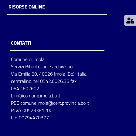
RISORSE ONLINE
Patto
per
la
lettura
CONTATTI
Comune di Imola
Seguici
Servizi Bibliotecari e archivistici
su
Via Emilia 80, 40026 Imola (Bo), Italia
centralino: tel 0542.6026.36 fax
0542.602602
bim@comune.imola.bo.it
PEC
comune.imola@cert.provincia.bo.it
P.IVA 00523381200
C.F. 00794470377