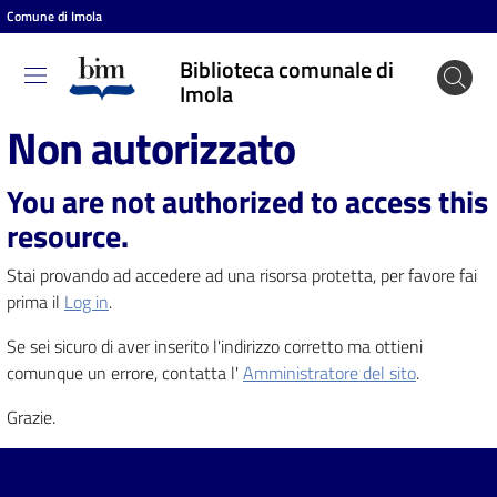
Comune di Imola
Vai al contenuto
Vai alla navigazione
Vai al footer
Biblioteca comunale di
Biblioteca
Imola
comunale
Non autorizzato
di Imola
You are not authorized to access this
resource.
Entra
Stai provando ad accedere ad una risorsa protetta, per favore fai
prima il
Log in
.
Cosa
Se sei sicuro di aver inserito l'indirizzo corretto ma ottieni
puoi
comunque un errore, contatta l'
Amministratore del sito
.
fare
Grazie.
Scopri