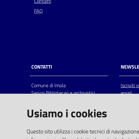
Contatti
FAQ
CONTATTI
NEWSLE
Comune di Imola
Iscriviti
Servizi Bibliotecari e archivistici
email
Via Emilia 80, 40026 Imola (Bo),
Italia
Usiamo i cookies
centralino: tel 0542.6026.36 fax
0542.602602
bim@comune.imola.bo.it
Questo sito utilizza i cookie tecnici di navigazione
PEC