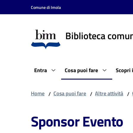
Vai al contenuto
Vai alla navigazione
Vai al footer
Comune di Imola
Biblioteca comun
Entra
Cosa puoi fare
Scopri 
Home
Cosa puoi fare
Altre attività
/
/
/
Sponsor Evento