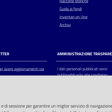
Raccolte storiche
Guida ai fondi
Inventari on-line
Archivi
TTER
AMMINISTRAZIONE TRASPAR
 per avere aggiornamenti via
I dati personali pubblicati sono
riutilizzabili solo alle condizioni
previste dalla direttiva comunitar
2003/98/CE e dal d.lgs. 36/200
 e di sessione per garantire un miglior servizio di navigazione 