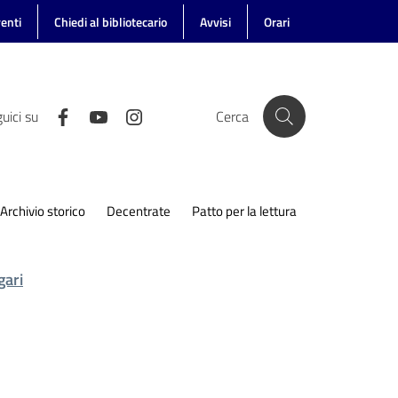
enti
Chiedi al bibliotecario
Avvisi
Orari
uici su
Cerca
Archivio storico
Decentrate
Patto per la lettura
gari