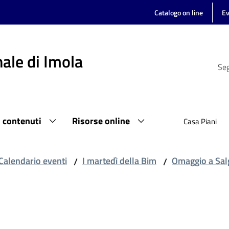
Catalogo on line
Ev
ale di Imola
Seg
i contenuti
Risorse online
Casa Piani
Calendario eventi
I martedì della Bim
Omaggio a Sal
/
/