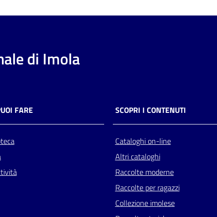
ale di Imola
PUOI FARE
SCOPRI I CONTENUTI
oteca
Cataloghi on-line
a
Altri cataloghi
tività
Raccolte moderne
Raccolte per ragazzi
Collezione imolese