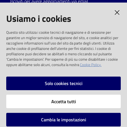
Iscriviti per avere aggiornamenti via email
Catalogo
AMMINISTRAZIONE TRASPARENTE
Usiamo i cookies
on line
I dati personali pubblicati sono riutilizzabili
Eventi
Questo sito utilizza i cookie tecnici di navigazione e di sessione per
solo alle condizioni previste dalla direttiva
garantire un miglior servizio di navigazione del sito, e cookie analitici per
comunitaria 2003/98/CE e dal d.lgs. 36/2006
raccogliere informazioni sull'uso del sito da parte degli utenti. Utilizza
Chiedi al
anche cookie di profilazione dell'utente per fini statistici. I cookie di
bibliotecario
SOCIAL
profilazione puoi decidere se abilitarli o meno cliccando sul pulsante
'Cambia le impostazioni'. Per saperne di più su come disabilitare i cookie
oppure abilitarne solo alcuni, consulta la nostra
Cookie Policy.
Avvisi
Facebook
Youtube
Instagram
Orari
Solo cookies tecnici
Vai alla pagina
Accetta tutti
Privacy
Note legali
Cambia le impostazioni