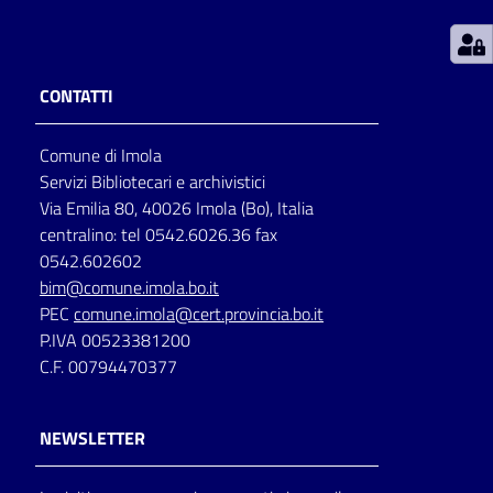
Patto
per
CONTATTI
la
lettura
Comune di Imola
Servizi Bibliotecari e archivistici
Via Emilia 80, 40026 Imola (Bo), Italia
Seguici
centralino: tel 0542.6026.36 fax
su
0542.602602
bim@comune.imola.bo.it
PEC
comune.imola@cert.provincia.bo.it
P.IVA 00523381200
C.F. 00794470377
NEWSLETTER