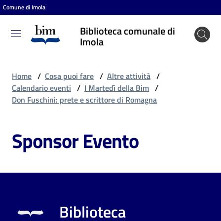
Comune di Imola
Vai al contenuto
Vai alla navigazione
Vai al footer
Biblioteca comunale di
Biblioteca
Imola
comunale
di Imola
Home
/
Cosa puoi fare
/
Altre attività
/
Calendario eventi
/
I Martedì della Bim
/
Don Fuschini: prete e scrittore di Romagna
Entra
Sponsor Evento
Cosa
puoi
fare
Biblioteca
Scopri