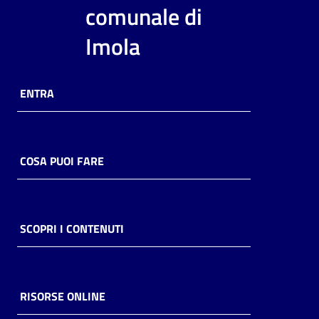
i
comunale di
contenuti
Imola
Risorse
ENTRA
online
COSA PUOI FARE
Casa
Piani
SCOPRI I CONTENUTI
Archivio
storico
RISORSE ONLINE
Decentrate