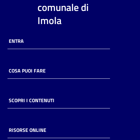
i
comunale di
contenuti
Imola
Risorse
ENTRA
online
COSA PUOI FARE
Casa
Piani
SCOPRI I CONTENUTI
Archivio
storico
RISORSE ONLINE
Decentrate