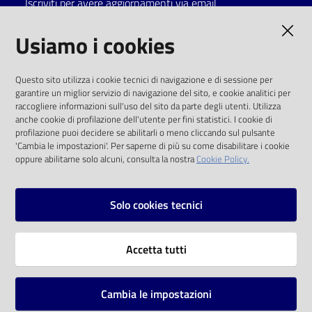
Iscriviti per avere aggiornamenti via email
Catalogo
AMMINISTRAZIONE TRASPARENTE
Usiamo i cookies
on line
I dati personali pubblicati sono riutilizzabili
Eventi
Questo sito utilizza i cookie tecnici di navigazione e di sessione per
solo alle condizioni previste dalla direttiva
garantire un miglior servizio di navigazione del sito, e cookie analitici per
comunitaria 2003/98/CE e dal d.lgs. 36/2006
raccogliere informazioni sull'uso del sito da parte degli utenti. Utilizza
Chiedi al
anche cookie di profilazione dell'utente per fini statistici. I cookie di
bibliotecario
SOCIAL
profilazione puoi decidere se abilitarli o meno cliccando sul pulsante
'Cambia le impostazioni'. Per saperne di più su come disabilitare i cookie
oppure abilitarne solo alcuni, consulta la nostra
Cookie Policy.
Avvisi
Facebook
Youtube
Instagram
Orari
Solo cookies tecnici
Vai alla pagina
Accetta tutti
Privacy
Note legali
Cambia le impostazioni