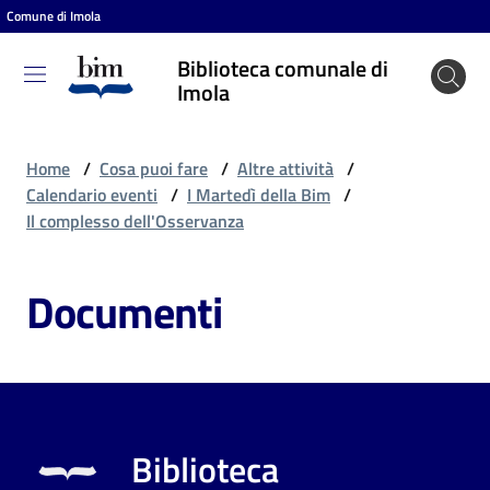
Comune di Imola
Vai al contenuto
Vai alla navigazione
Vai al footer
Biblioteca comunale di
Biblioteca
Imola
comunale
di Imola
Home
/
Cosa puoi fare
/
Altre attività
/
Calendario eventi
/
I Martedì della Bim
/
Il complesso dell'Osservanza
Entra
Documenti
Cosa
puoi
fare
Biblioteca
Scopri