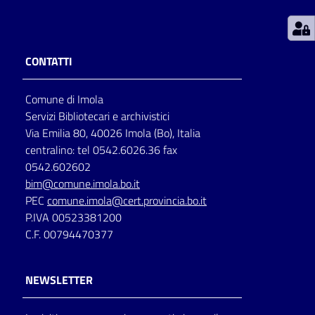
Patto
per
CONTATTI
la
lettura
Comune di Imola
Servizi Bibliotecari e archivistici
Via Emilia 80, 40026 Imola (Bo), Italia
Seguici
centralino: tel 0542.6026.36 fax
su
0542.602602
bim@comune.imola.bo.it
PEC
comune.imola@cert.provincia.bo.it
P.IVA 00523381200
C.F. 00794470377
NEWSLETTER