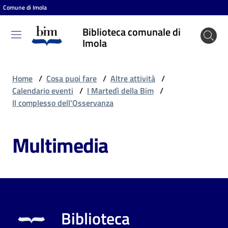
Comune di Imola
Vai al contenuto
Vai alla navigazione
Vai al footer
Biblioteca comunale di
Biblioteca
Imola
comunale
di Imola
Home
/
Cosa puoi fare
/
Altre attività
/
Calendario eventi
/
I Martedì della Bim
/
Il complesso dell'Osservanza
Entra
Multimedia
Cosa
puoi
fare
Biblioteca
Scopri