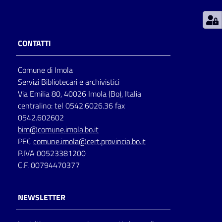
Patto
per
CONTATTI
la
lettura
Comune di Imola
Servizi Bibliotecari e archivistici
Via Emilia 80, 40026 Imola (Bo), Italia
Seguici
centralino: tel 0542.6026.36 fax
su
0542.602602
bim@comune.imola.bo.it
PEC
comune.imola@cert.provincia.bo.it
P.IVA 00523381200
C.F. 00794470377
NEWSLETTER