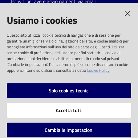
Iscriviti per avere aggiornamenti via email
Catalogo
AMMINISTRAZIONE TRASPARENTE
Usiamo i cookies
on line
I dati personali pubblicati sono riutilizzabili
Eventi
Questo sito utilizza i cookie tecnici di navigazione e di sessione per
solo alle condizioni previste dalla direttiva
garantire un miglior servizio di navigazione del sito, e cookie analitici per
comunitaria 2003/98/CE e dal d.lgs. 36/2006
raccogliere informazioni sull'uso del sito da parte degli utenti. Utilizza
Chiedi al
anche cookie di profilazione dell'utente per fini statistici. I cookie di
bibliotecario
SOCIAL
profilazione puoi decidere se abilitarli o meno cliccando sul pulsante
'Cambia le impostazioni'. Per saperne di più su come disabilitare i cookie
oppure abilitarne solo alcuni, consulta la nostra
Cookie Policy.
Avvisi
Facebook
Youtube
Instagram
Orari
Solo cookies tecnici
Vai alla pagina
Accetta tutti
Privacy
Note legali
Cambia le impostazioni