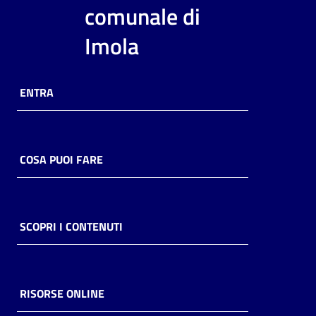
i
comunale di
contenuti
Imola
Risorse
ENTRA
online
COSA PUOI FARE
Casa
Piani
SCOPRI I CONTENUTI
Archivio
storico
RISORSE ONLINE
Decentrate