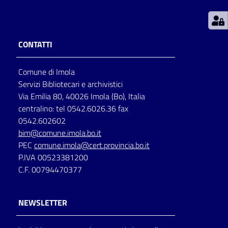
Patto
per
CONTATTI
la
lettura
Comune di Imola
Servizi Bibliotecari e archivistici
Via Emilia 80, 40026 Imola (Bo), Italia
Seguici
centralino: tel 0542.6026.36 fax
su
0542.602602
bim@comune.imola.bo.it
PEC
comune.imola@cert.provincia.bo.it
P.IVA 00523381200
C.F. 00794470377
NEWSLETTER