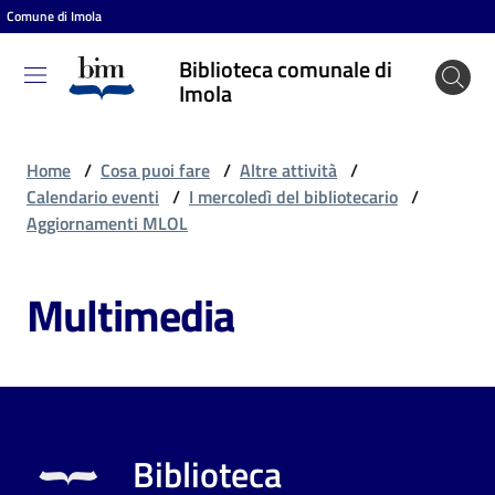
Comune di Imola
Vai al contenuto
Vai alla navigazione
Vai al footer
Biblioteca comunale di
Biblioteca
Imola
comunale
di Imola
Home
/
Cosa puoi fare
/
Altre attività
/
Calendario eventi
/
I mercoledì del bibliotecario
/
Aggiornamenti MLOL
Entra
Multimedia
Cosa
puoi
fare
Biblioteca
Scopri