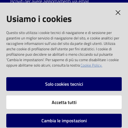
Iscriviti per avere aggiornamenti via email
Catalogo
AMMINISTRAZIONE TRASPARENTE
Usiamo i cookies
on line
I dati personali pubblicati sono riutilizzabili
Eventi
Questo sito utilizza i cookie tecnici di navigazione e di sessione per
solo alle condizioni previste dalla direttiva
garantire un miglior servizio di navigazione del sito, e cookie analitici per
comunitaria 2003/98/CE e dal d.lgs. 36/2006
raccogliere informazioni sull'uso del sito da parte degli utenti. Utilizza
Chiedi al
anche cookie di profilazione dell'utente per fini statistici. I cookie di
bibliotecario
SOCIAL
profilazione puoi decidere se abilitarli o meno cliccando sul pulsante
'Cambia le impostazioni'. Per saperne di più su come disabilitare i cookie
oppure abilitarne solo alcuni, consulta la nostra
Cookie Policy.
Avvisi
Facebook
Youtube
Instagram
Orari
Solo cookies tecnici
Vai alla pagina
Accetta tutti
Privacy
Note legali
Cambia le impostazioni