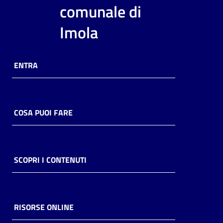
i
comunale di
contenuti
Imola
Risorse
ENTRA
online
COSA PUOI FARE
Casa
Piani
SCOPRI I CONTENUTI
Archivio
storico
RISORSE ONLINE
Decentrate