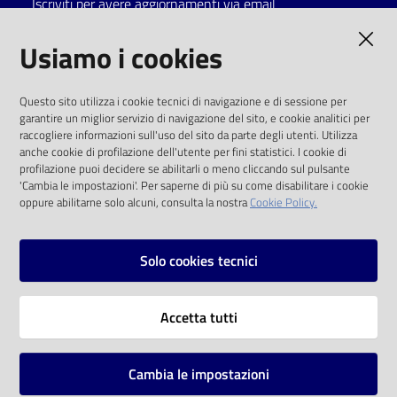
Iscriviti per avere aggiornamenti via email
Catalogo
AMMINISTRAZIONE TRASPARENTE
Usiamo i cookies
on line
I dati personali pubblicati sono riutilizzabili
Eventi
Questo sito utilizza i cookie tecnici di navigazione e di sessione per
solo alle condizioni previste dalla direttiva
garantire un miglior servizio di navigazione del sito, e cookie analitici per
comunitaria 2003/98/CE e dal d.lgs. 36/2006
raccogliere informazioni sull'uso del sito da parte degli utenti. Utilizza
Chiedi al
anche cookie di profilazione dell'utente per fini statistici. I cookie di
bibliotecario
SOCIAL
profilazione puoi decidere se abilitarli o meno cliccando sul pulsante
'Cambia le impostazioni'. Per saperne di più su come disabilitare i cookie
oppure abilitarne solo alcuni, consulta la nostra
Cookie Policy.
Avvisi
Facebook
Youtube
Instagram
Orari
Solo cookies tecnici
Vai alla pagina
Accetta tutti
Privacy
Note legali
Cambia le impostazioni