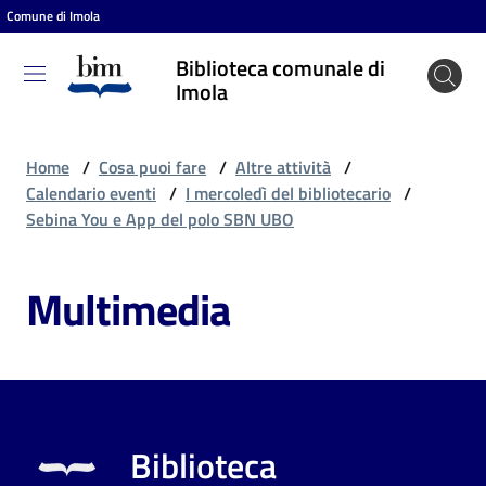
Comune di Imola
Vai al contenuto
Vai alla navigazione
Vai al footer
Biblioteca comunale di
Biblioteca
Imola
comunale
di Imola
Home
/
Cosa puoi fare
/
Altre attività
/
Calendario eventi
/
I mercoledì del bibliotecario
/
Sebina You e App del polo SBN UBO
Entra
Multimedia
Cosa
puoi
fare
Biblioteca
Scopri