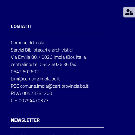
Patto
per
CONTATTI
la
lettura
Comune di Imola
Servizi Bibliotecari e archivistici
Via Emilia 80, 40026 Imola (Bo), Italia
Seguici
centralino: tel 0542.6026.36 fax
su
0542.602602
bim@comune.imola.bo.it
PEC
comune.imola@cert.provincia.bo.it
P.IVA 00523381200
C.F. 00794470377
NEWSLETTER