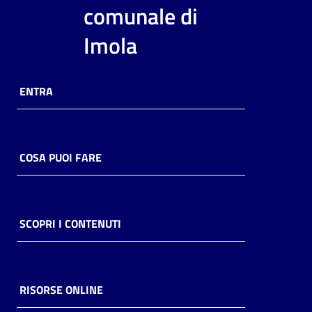
i
comunale di
contenuti
Imola
Risorse
ENTRA
online
COSA PUOI FARE
Casa
Piani
SCOPRI I CONTENUTI
Archivio
storico
RISORSE ONLINE
Decentrate