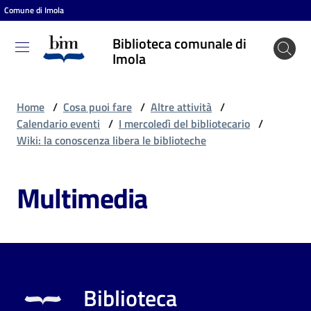
Comune di Imola
Vai al contenuto
Vai alla navigazione
Vai al footer
Biblioteca comunale di
Biblioteca
Imola
comunale
di Imola
Home
/
Cosa puoi fare
/
Altre attività
/
Calendario eventi
/
I mercoledì del bibliotecario
/
Wiki: la conoscenza libera le biblioteche
Entra
Multimedia
Cosa
puoi
fare
Biblioteca
Scopri