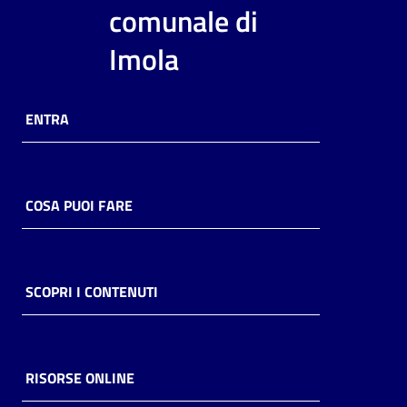
i
comunale di
contenuti
Imola
Risorse
ENTRA
online
COSA PUOI FARE
Casa
Piani
SCOPRI I CONTENUTI
Archivio
storico
RISORSE ONLINE
Decentrate