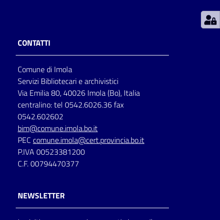
Patto
per
CONTATTI
la
lettura
Comune di Imola
Servizi Bibliotecari e archivistici
Via Emilia 80, 40026 Imola (Bo), Italia
Seguici
centralino: tel 0542.6026.36 fax
su
0542.602602
bim@comune.imola.bo.it
PEC
comune.imola@cert.provincia.bo.it
P.IVA 00523381200
C.F. 00794470377
NEWSLETTER