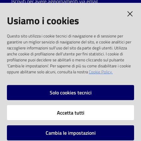
Iscriviti per avere aggiornamenti via email
Catalogo
AMMINISTRAZIONE TRASPARENTE
Usiamo i cookies
on line
I dati personali pubblicati sono riutilizzabili
Eventi
Questo sito utilizza i cookie tecnici di navigazione e di sessione per
solo alle condizioni previste dalla direttiva
garantire un miglior servizio di navigazione del sito, e cookie analitici per
comunitaria 2003/98/CE e dal d.lgs. 36/2006
raccogliere informazioni sull'uso del sito da parte degli utenti. Utilizza
Chiedi al
anche cookie di profilazione dell'utente per fini statistici. I cookie di
bibliotecario
SOCIAL
profilazione puoi decidere se abilitarli o meno cliccando sul pulsante
'Cambia le impostazioni'. Per saperne di più su come disabilitare i cookie
oppure abilitarne solo alcuni, consulta la nostra
Cookie Policy.
Avvisi
Facebook
Youtube
Instagram
Orari
Solo cookies tecnici
Vai alla pagina
Accetta tutti
Privacy
Note legali
Cambia le impostazioni