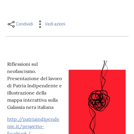
i
contenuti
Condividi
Vedi azioni
Risorse
online
Riflessioni sul
neofascismo.
Presentazione del lavoro
di Patria Indipendente e
Casa
illustrazione della
Piani
mappa interattiva sulla
Galassia nera italiana
Archivio
storico
http://patriaindipende
nte.it/progetto-
Decentrate
facebook/