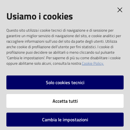
AMMINISTRAZIONE TRASPARENTE
Usiamo i cookies
I dati personali pubblicati sono riutilizzabili
Questo sito utilizza i cookie tecnici di navigazione e di sessione per
solo alle condizioni previste dalla direttiva
garantire un miglior servizio di navigazione del sito, e cookie analitici per
comunitaria 2003/98/CE e dal d.lgs. 36/2006
raccogliere informazioni sull'uso del sito da parte degli utenti. Utilizza
anche cookie di profilazione dell'utente per fini statistici. I cookie di
SOCIAL
profilazione puoi decidere se abilitarli o meno cliccando sul pulsante
'Cambia le impostazioni'. Per saperne di più su come disabilitare i cookie
oppure abilitarne solo alcuni, consulta la nostra
Cookie Policy.
Facebook
Youtube
Instagram
Solo cookies tecnici
Vai alla pagina
Accetta tutti
Privacy
Note legali
Cambia le impostazioni
Mappa del sito