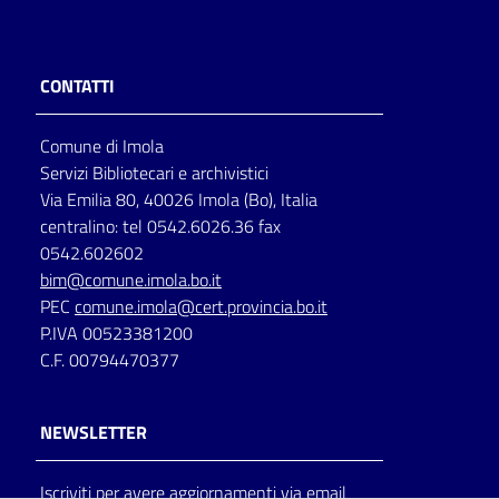
CONTATTI
Comune di Imola
Servizi Bibliotecari e archivistici
Via Emilia 80, 40026 Imola (Bo), Italia
centralino: tel 0542.6026.36 fax
0542.602602
bim@comune.imola.bo.it
PEC
comune.imola@cert.provincia.bo.it
P.IVA 00523381200
C.F. 00794470377
NEWSLETTER
Iscriviti per avere aggiornamenti via email