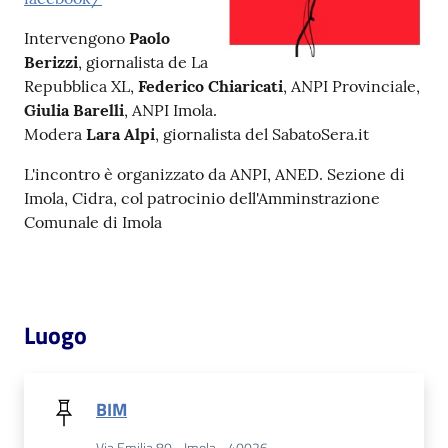
Intervengono
Paolo
Patto
Berizzi
, giornalista de La
per
Repubblica XL,
Federico Chiaricati
, ANPI Provinciale,
la
Giulia Barelli
, ANPI Imola.
lettura
Modera
Lara Alpi
, giornalista del SabatoSera.it
L'incontro è organizzato da ANPI, ANED. Sezione di
Imola, Cidra, col patrocinio dell'Amminstrazione
Seguici
Comunale di Imola
su
Luogo
BIM