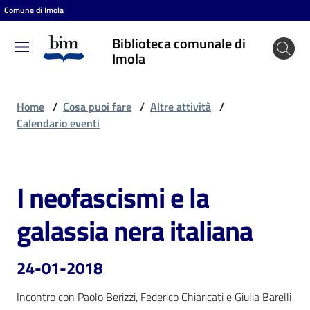
Comune di Imola
Vai al contenuto
Vai alla navigazione
Vai al footer
Biblioteca comunale di
Biblioteca
Imola
comunale
di Imola
Home
/
Cosa puoi fare
/
Altre attività
/
Calendario eventi
Entra
I neofascismi e la
Salta al contenuto
Cosa
galassia nera italiana
puoi
fare
24-01-2018
Incontro con Paolo Berizzi, Federico Chiaricati e Giulia Barelli
Scopri