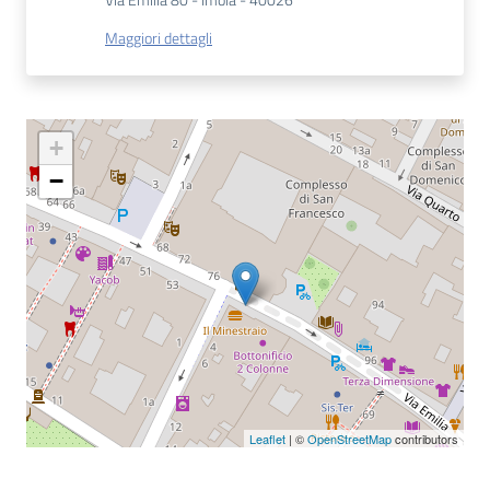
Via Emilia 80 - Imola - 40026
Maggiori dettagli
Catalogo
on line
Eventi
+
Chiedi al
−
bibliotecario
Avvisi
Orari
Leaflet
| ©
OpenStreetMap
contributors