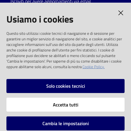
Iscriviti per avere aggiornamenti via email
Catalogo
AMMINISTRAZIONE TRASPARENTE
Usiamo i cookies
on line
I dati personali pubblicati sono riutilizzabili
Eventi
Questo sito utilizza i cookie tecnici di navigazione e di sessione per
solo alle condizioni previste dalla direttiva
garantire un miglior servizio di navigazione del sito, e cookie analitici per
comunitaria 2003/98/CE e dal d.lgs. 36/2006
raccogliere informazioni sull'uso del sito da parte degli utenti. Utilizza
Chiedi al
anche cookie di profilazione dell'utente per fini statistici. I cookie di
bibliotecario
SOCIAL
profilazione puoi decidere se abilitarli o meno cliccando sul pulsante
'Cambia le impostazioni'. Per saperne di più su come disabilitare i cookie
oppure abilitarne solo alcuni, consulta la nostra
Cookie Policy.
Avvisi
Facebook
Youtube
Instagram
Orari
Solo cookies tecnici
Vai alla pagina
Accetta tutti
Privacy
Note legali
Cambia le impostazioni