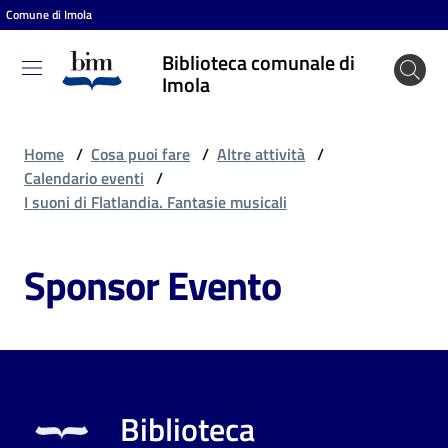
Comune di Imola
Vai al contenuto
Vai alla navigazione
Vai al footer
Biblioteca comunale di
Biblioteca
Imola
comunale
di Imola
Home
/
Cosa puoi fare
/
Altre attività
/
Calendario eventi
/
I suoni di Flatlandia. Fantasie musicali
Entra
Sponsor Evento
Cosa
puoi
fare
Biblioteca
Scopri