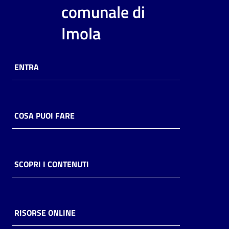
i
comunale di
contenuti
Imola
Risorse
ENTRA
online
COSA PUOI FARE
Casa
Piani
SCOPRI I CONTENUTI
Archivio
storico
RISORSE ONLINE
Decentrate