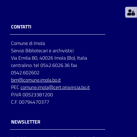
Patto
per
CONTATTI
la
lettura
Comune di Imola
Servizi Bibliotecari e archivistici
Via Emilia 80, 40026 Imola (Bo), Italia
Seguici
centralino: tel 0542.6026.36 fax
su
0542.602602
bim@comune.imola.bo.it
PEC
comune.imola@cert.provincia.bo.it
P.IVA 00523381200
C.F. 00794470377
NEWSLETTER