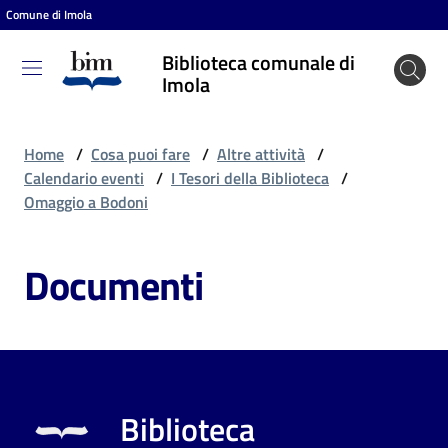
Comune di Imola
Vai al contenuto
Vai alla navigazione
Vai al footer
Biblioteca comunale di
Biblioteca
Imola
comunale
di Imola
Home
/
Cosa puoi fare
/
Altre attività
/
Calendario eventi
/
I Tesori della Biblioteca
/
Omaggio a Bodoni
Entra
Documenti
Cosa
puoi
fare
Biblioteca
Scopri