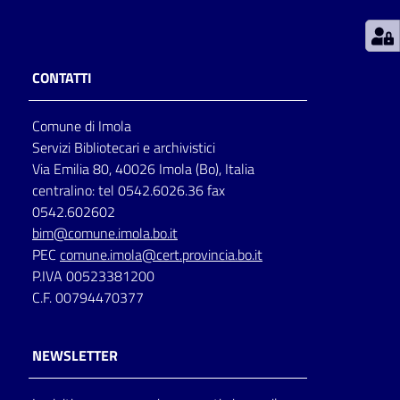
Patto
per
CONTATTI
la
lettura
Comune di Imola
Servizi Bibliotecari e archivistici
Via Emilia 80, 40026 Imola (Bo), Italia
Seguici
centralino: tel 0542.6026.36 fax
su
0542.602602
bim@comune.imola.bo.it
PEC
comune.imola@cert.provincia.bo.it
P.IVA 00523381200
C.F. 00794470377
NEWSLETTER