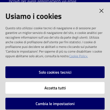
Iscriviti per avere aggiornamenti via email
Catalogo
AMMINISTRAZIONE TRASPARENTE
Usiamo i cookies
on line
I dati personali pubblicati sono riutilizzabili
Eventi
Questo sito utilizza i cookie tecnici di navigazione e di sessione per
solo alle condizioni previste dalla direttiva
garantire un miglior servizio di navigazione del sito, e cookie analitici per
comunitaria 2003/98/CE e dal d.lgs. 36/2006
raccogliere informazioni sull'uso del sito da parte degli utenti. Utilizza
Chiedi al
anche cookie di profilazione dell'utente per fini statistici. I cookie di
bibliotecario
SOCIAL
profilazione puoi decidere se abilitarli o meno cliccando sul pulsante
'Cambia le impostazioni'. Per saperne di più su come disabilitare i cookie
oppure abilitarne solo alcuni, consulta la nostra
Cookie Policy.
Avvisi
Facebook
Youtube
Instagram
Orari
Solo cookies tecnici
Vai alla pagina
Accetta tutti
Privacy
Note legali
Cambia le impostazioni