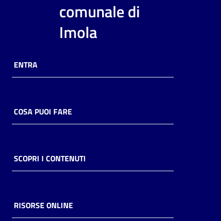
i
comunale di
contenuti
Imola
Risorse
ENTRA
online
COSA PUOI FARE
Casa
Piani
SCOPRI I CONTENUTI
Archivio
storico
RISORSE ONLINE
Decentrate