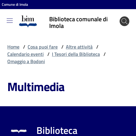
Comune di Imola
Vai al contenuto
Vai alla navigazione
Vai al footer
Biblioteca comunale di
Biblioteca
Imola
comunale
di Imola
Home
/
Cosa puoi fare
/
Altre attività
/
Calendario eventi
/
I Tesori della Biblioteca
/
Omaggio a Bodoni
Entra
Multimedia
Cosa
puoi
fare
Biblioteca
Scopri