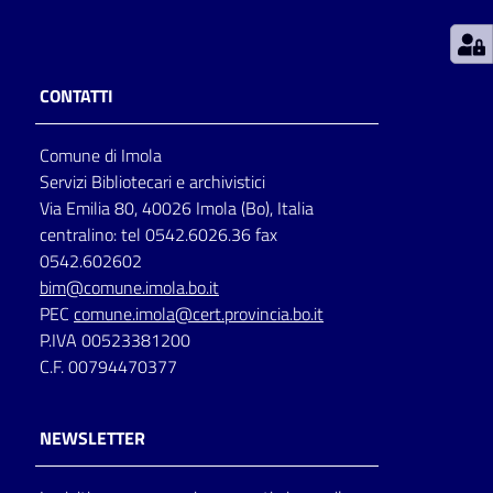
Patto
per
CONTATTI
la
lettura
Comune di Imola
Servizi Bibliotecari e archivistici
Via Emilia 80, 40026 Imola (Bo), Italia
Seguici
centralino: tel 0542.6026.36 fax
su
0542.602602
bim@comune.imola.bo.it
PEC
comune.imola@cert.provincia.bo.it
P.IVA 00523381200
C.F. 00794470377
NEWSLETTER