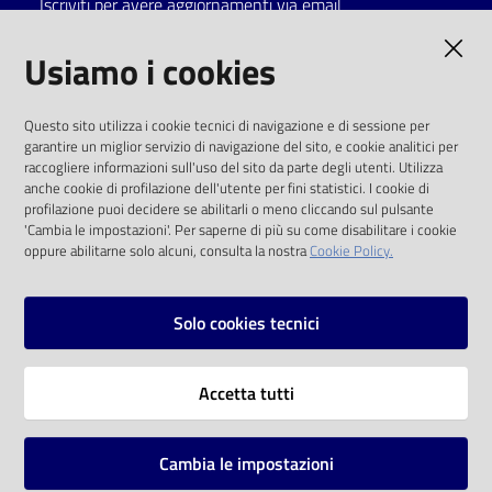
Iscriviti per avere aggiornamenti via email
Catalogo
AMMINISTRAZIONE TRASPARENTE
Usiamo i cookies
on line
I dati personali pubblicati sono riutilizzabili
Eventi
Questo sito utilizza i cookie tecnici di navigazione e di sessione per
solo alle condizioni previste dalla direttiva
garantire un miglior servizio di navigazione del sito, e cookie analitici per
comunitaria 2003/98/CE e dal d.lgs. 36/2006
raccogliere informazioni sull'uso del sito da parte degli utenti. Utilizza
Chiedi al
anche cookie di profilazione dell'utente per fini statistici. I cookie di
bibliotecario
SOCIAL
profilazione puoi decidere se abilitarli o meno cliccando sul pulsante
'Cambia le impostazioni'. Per saperne di più su come disabilitare i cookie
oppure abilitarne solo alcuni, consulta la nostra
Cookie Policy.
Avvisi
Facebook
Youtube
Instagram
Orari
Solo cookies tecnici
Vai alla pagina
Accetta tutti
Privacy
Note legali
Cambia le impostazioni