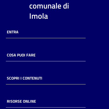
i
comunale di
contenuti
Imola
Risorse
ENTRA
online
COSA PUOI FARE
Casa
Piani
SCOPRI I CONTENUTI
Archivio
storico
RISORSE ONLINE
Decentrate