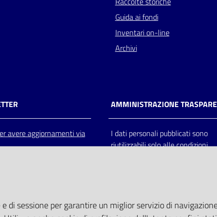
Raccolte storiche
Guida ai fondi
Inventari on-line
Archivi
TTER
AMMINISTRAZIONE TRASPAR
 per avere aggiornamenti via
I dati personali pubblicati sono
riutilizzabili solo alle condizioni
previste dalla direttiva comunitar
2003/98/CE e dal d.lgs. 36/200
 e di sessione per garantire un miglior servizio di navigazione 