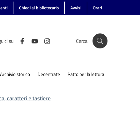
enti
Chiedi al bibliotecario
Avvisi
Orari
uici su
Cerca
Archivio storico
Decentrate
Patto per la lettura
a, caratteri e tastiere