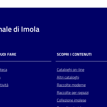
ale di Imola
PUOI FARE
SCOPRI I CONTENUTI
oteca
Cataloghi on-line
a
Altri cataloghi
tività
Raccolte moderne
Raccolte per ragazzi
Collezione imolese