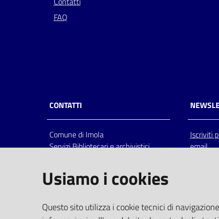
Contatti
FAQ
CONTATTI
NEWSLE
Comune di Imola
Iscriviti
Servizi Bibliotecari e archivistici
email
Via Emilia 80, 40026 Imola (Bo),
Italia
Usiamo i cookies
centralino: tel 0542.6026.36 fax
0542.602602
bim@comune.imola.bo.it
Questo sito utilizza i cookie tecnici di navigazione
PEC