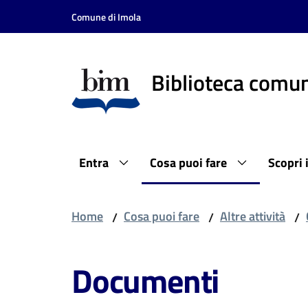
Vai al contenuto
Vai alla navigazione
Vai al footer
Comune di Imola
Biblioteca comun
Entra
Cosa puoi fare
Scopri 
Home
Cosa puoi fare
Altre attività
/
/
/
Documenti