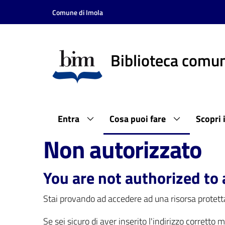
Vai al contenuto
Vai alla navigazione
Vai al footer
Comune di Imola
Biblioteca comun
Entra
Cosa puoi fare
Scopri 
Non autorizzato
You are not authorized to 
Stai provando ad accedere ad una risorsa protetta
Se sei sicuro di aver inserito l'indirizzo corretto