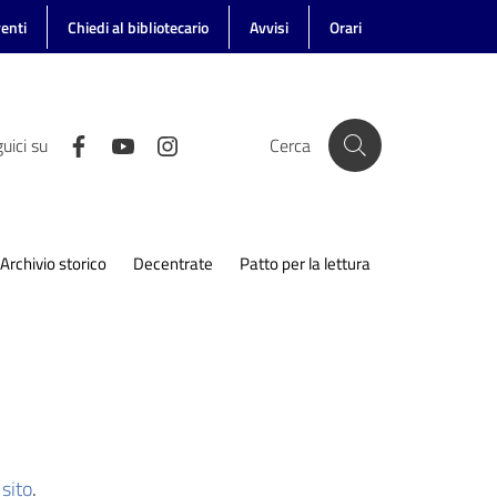
enti
Chiedi al bibliotecario
Avvisi
Orari
uici su
Cerca
Archivio storico
Decentrate
Patto per la lettura
sito
.