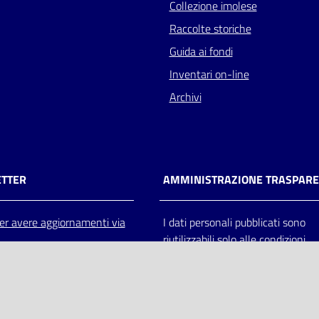
Collezione imolese
Raccolte storiche
Guida ai fondi
Inventari on-line
Archivi
TTER
AMMINISTRAZIONE TRASPAR
 per avere aggiornamenti via
I dati personali pubblicati sono
riutilizzabili solo alle condizioni
previste dalla direttiva comunitar
2003/98/CE e dal d.lgs. 36/200