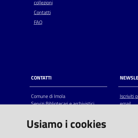
collezioni
Contatti
FAQ
CONTATTI
NEWSLE
Comune di Imola
Iscriviti
Servizi Bibliotecari e archivistici
email
Via Emilia 80, 40026 Imola (Bo),
Italia
Usiamo i cookies
centralino: tel 0542.6026.36 fax
0542.602602