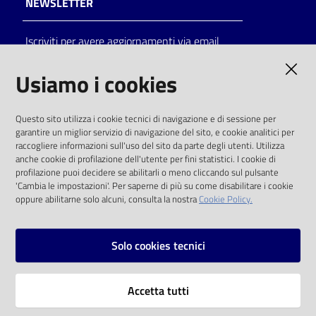
NEWSLETTER
Catalogo
Iscriviti per avere aggiornamenti via email
on line
AMMINISTRAZIONE TRASPARENTE
Usiamo i cookies
Eventi
I dati personali pubblicati sono riutilizzabili
Chiedi al
Questo sito utilizza i cookie tecnici di navigazione e di sessione per
solo alle condizioni previste dalla direttiva
bibliotecario
garantire un miglior servizio di navigazione del sito, e cookie analitici per
comunitaria 2003/98/CE e dal d.lgs. 36/2006
raccogliere informazioni sull'uso del sito da parte degli utenti. Utilizza
anche cookie di profilazione dell'utente per fini statistici. I cookie di
Avvisi
SOCIAL
profilazione puoi decidere se abilitarli o meno cliccando sul pulsante
'Cambia le impostazioni'. Per saperne di più su come disabilitare i cookie
oppure abilitarne solo alcuni, consulta la nostra
Cookie Policy.
Orari
Facebook
Youtube
Instagram
Solo cookies tecnici
Vai alla pagina
Accetta tutti
Privacy