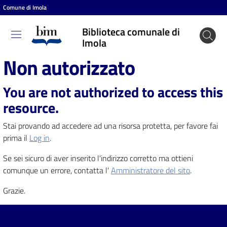
Comune di Imola
Vai al contenuto
Vai alla navigazione
Vai al footer
Biblioteca comunale di
Biblioteca
Imola
comunale
Non autorizzato
di Imola
You are not authorized to access this
resource.
Entra
Stai provando ad accedere ad una risorsa protetta, per favore fai
prima il
Log in
.
Cosa
Se sei sicuro di aver inserito l'indirizzo corretto ma ottieni
puoi
comunque un errore, contatta l'
Amministratore del sito
.
fare
Grazie.
Scopri