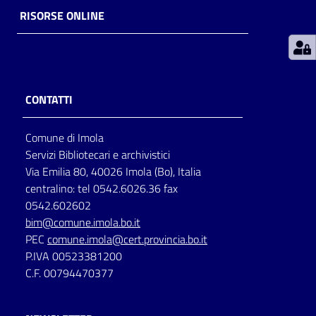
RISORSE ONLINE
Patto
per
la
lettura
CONTATTI
Comune di Imola
Seguici
Servizi Bibliotecari e archivistici
su
Via Emilia 80, 40026 Imola (Bo), Italia
centralino: tel 0542.6026.36 fax
0542.602602
bim@comune.imola.bo.it
PEC
comune.imola@cert.provincia.bo.it
P.IVA 00523381200
C.F. 00794470377