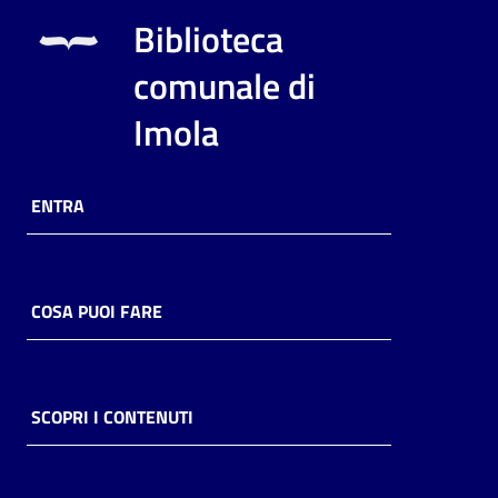
i
Biblioteca
contenuti
comunale di
Imola
Risorse
online
ENTRA
COSA PUOI FARE
Casa
Piani
Archivio
SCOPRI I CONTENUTI
storico
Decentrate