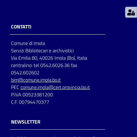
Patto
per
CONTATTI
la
lettura
Comune di Imola
Servizi Bibliotecari e archivistici
Via Emilia 80, 40026 Imola (Bo), Italia
Seguici
centralino: tel 0542.6026.36 fax
su
0542.602602
bim@comune.imola.bo.it
PEC
comune.imola@cert.provincia.bo.it
P.IVA 00523381200
C.F. 00794470377
NEWSLETTER