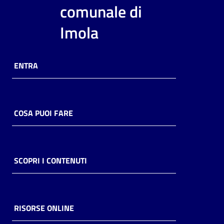
i
comunale di
contenuti
Imola
Risorse
ENTRA
online
COSA PUOI FARE
Casa
Piani
SCOPRI I CONTENUTI
Archivio
storico
RISORSE ONLINE
Decentrate