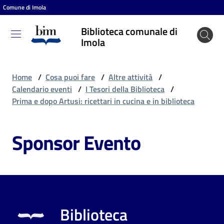
Comune di Imola
Vai al contenuto
Vai alla navigazione
Vai al footer
Biblioteca comunale di
Biblioteca
Imola
comunale
di Imola
Home
/
Cosa puoi fare
/
Altre attività
/
Calendario eventi
/
I Tesori della Biblioteca
/
Prima e dopo Artusi: ricettari in cucina e in biblioteca
Entra
Sponsor Evento
Cosa
puoi
fare
Biblioteca
Scopri