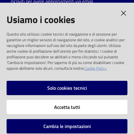
Iscriviti per avere aggiornamenti via email
Catalogo
AMMINISTRAZIONE TRASPARENTE
Usiamo i cookies
on line
I dati personali pubblicati sono riutilizzabili
Eventi
Questo sito utilizza i cookie tecnici di navigazione e di sessione per
solo alle condizioni previste dalla direttiva
garantire un miglior servizio di navigazione del sito, e cookie analitici per
comunitaria 2003/98/CE e dal d.lgs. 36/2006
raccogliere informazioni sull'uso del sito da parte degli utenti. Utilizza
Chiedi al
anche cookie di profilazione dell'utente per fini statistici. I cookie di
bibliotecario
SOCIAL
profilazione puoi decidere se abilitarli o meno cliccando sul pulsante
'Cambia le impostazioni'. Per saperne di più su come disabilitare i cookie
oppure abilitarne solo alcuni, consulta la nostra
Cookie Policy.
Avvisi
Facebook
Youtube
Instagram
Orari
Solo cookies tecnici
Vai alla pagina
Accetta tutti
Privacy
Note legali
Cambia le impostazioni