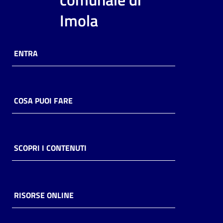
i
Imola
contenuti
ENTRA
Risorse
online
COSA PUOI FARE
Casa
SCOPRI I CONTENUTI
Piani
Archivio
storico
RISORSE ONLINE
Decentrate