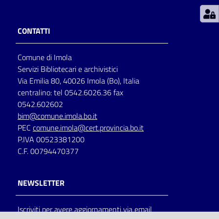
Patto
CONTATTI
per
la
Comune di Imola
lettura
Servizi Bibliotecari e archivistici
Via Emilia 80, 40026 Imola (Bo), Italia
centralino: tel 0542.6026.36 fax
Seguici
0542.602602
su
bim@comune.imola.bo.it
PEC
comune.imola@cert.provincia.bo.it
P.IVA 00523381200
C.F. 00794470377
NEWSLETTER
Iscriviti per avere aggiornamenti via email