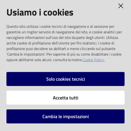
AMMINISTRAZIONE TRASPARENTE
Usiamo i cookies
Catalogo
on line
I dati personali pubblicati sono riutilizzabili
Questo sito utilizza i cookie tecnici di navigazione e di sessione per
solo alle condizioni previste dalla direttiva
Eventi
garantire un miglior servizio di navigazione del sito, e cookie analitici per
comunitaria 2003/98/CE e dal d.lgs. 36/2006
raccogliere informazioni sull'uso del sito da parte degli utenti. Utilizza
anche cookie di profilazione dell'utente per fini statistici. I cookie di
Chiedi al
SOCIAL
profilazione puoi decidere se abilitarli o meno cliccando sul pulsante
bibliotecario
'Cambia le impostazioni'. Per saperne di più su come disabilitare i cookie
oppure abilitarne solo alcuni, consulta la nostra
Cookie Policy.
Facebook
Youtube
Instagram
Avvisi
Solo cookies tecnici
Orari
Vai alla pagina
Accetta tutti
Privacy
Note legali
Cambia le impostazioni
Mappa del sito