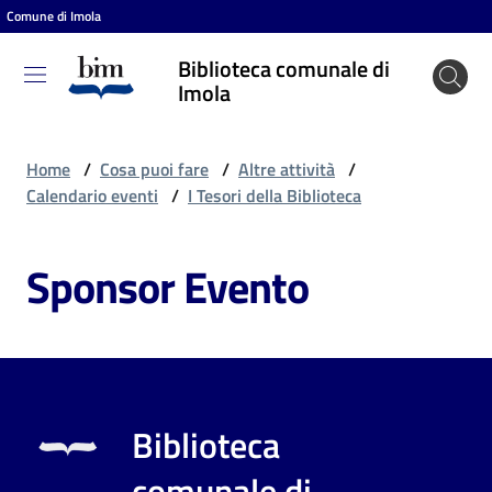
Comune di Imola
Vai al contenuto
Vai alla navigazione
Vai al footer
Biblioteca comunale di
Biblioteca
Imola
comunale
di Imola
Home
/
Cosa puoi fare
/
Altre attività
/
Calendario eventi
/
I Tesori della Biblioteca
Entra
Sponsor Evento
Cosa
puoi
fare
Biblioteca
Scopri
comunale di