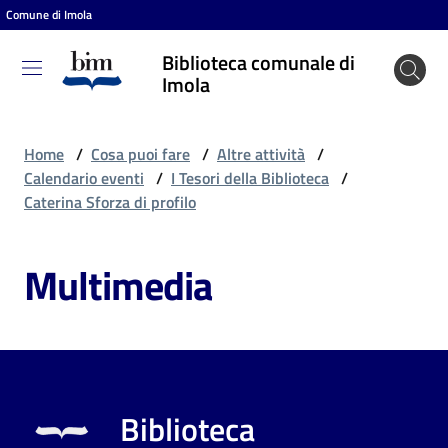
Comune di Imola
Vai al contenuto
Vai alla navigazione
Vai al footer
Biblioteca comunale di
Biblioteca
Imola
comunale
di Imola
Home
/
Cosa puoi fare
/
Altre attività
/
Calendario eventi
/
I Tesori della Biblioteca
/
Caterina Sforza di profilo
Entra
Multimedia
Cosa
puoi
fare
Biblioteca
Scopri