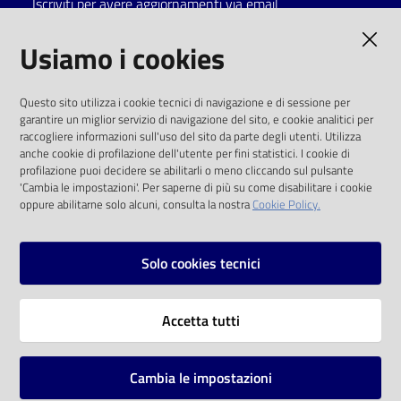
Iscriviti per avere aggiornamenti via email
Catalogo
AMMINISTRAZIONE TRASPARENTE
Usiamo i cookies
on line
I dati personali pubblicati sono riutilizzabili
Eventi
Questo sito utilizza i cookie tecnici di navigazione e di sessione per
solo alle condizioni previste dalla direttiva
garantire un miglior servizio di navigazione del sito, e cookie analitici per
comunitaria 2003/98/CE e dal d.lgs. 36/2006
raccogliere informazioni sull'uso del sito da parte degli utenti. Utilizza
Chiedi al
anche cookie di profilazione dell'utente per fini statistici. I cookie di
bibliotecario
SOCIAL
profilazione puoi decidere se abilitarli o meno cliccando sul pulsante
'Cambia le impostazioni'. Per saperne di più su come disabilitare i cookie
oppure abilitarne solo alcuni, consulta la nostra
Cookie Policy.
Avvisi
Facebook
Youtube
Instagram
Orari
Solo cookies tecnici
Vai alla pagina
Accetta tutti
Privacy
Note legali
Cambia le impostazioni