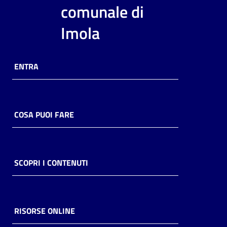
i
comunale di
contenuti
Imola
Risorse
ENTRA
online
COSA PUOI FARE
Casa
Piani
SCOPRI I CONTENUTI
Archivio
storico
RISORSE ONLINE
Decentrate