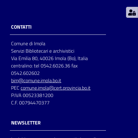
Patto
per
CONTATTI
la
lettura
Comune di Imola
Servizi Bibliotecari e archivistici
Via Emilia 80, 40026 Imola (Bo), Italia
Seguici
centralino: tel 0542.6026.36 fax
su
0542.602602
bim@comune.imola.bo.it
PEC
comune.imola@cert.provincia.bo.it
P.IVA 00523381200
C.F. 00794470377
NEWSLETTER