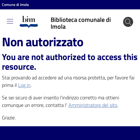
Comune di Imola
Vai al contenuto
Vai alla navigazione
Vai al footer
Biblioteca comunale di
Biblioteca
Imola
comunale
Non autorizzato
di Imola
You are not authorized to access this
resource.
Entra
Stai provando ad accedere ad una risorsa protetta, per favore fai
prima il
Log in
.
Cosa
Se sei sicuro di aver inserito l'indirizzo corretto ma ottieni
puoi
comunque un errore, contatta l'
Amministratore del sito
.
fare
Grazie.
Scopri