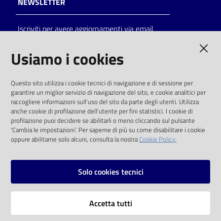
NEWSLETTER
Catalogo
Iscriviti per avere aggiornamenti via email
on line
AMMINISTRAZIONE TRASPARENTE
Usiamo i cookies
Eventi
I dati personali pubblicati sono riutilizzabili
Chiedi al
Questo sito utilizza i cookie tecnici di navigazione e di sessione per
solo alle condizioni previste dalla direttiva
bibliotecario
garantire un miglior servizio di navigazione del sito, e cookie analitici per
comunitaria 2003/98/CE e dal d.lgs. 36/2006
raccogliere informazioni sull'uso del sito da parte degli utenti. Utilizza
anche cookie di profilazione dell'utente per fini statistici. I cookie di
Avvisi
SOCIAL
profilazione puoi decidere se abilitarli o meno cliccando sul pulsante
'Cambia le impostazioni'. Per saperne di più su come disabilitare i cookie
oppure abilitarne solo alcuni, consulta la nostra
Cookie Policy.
Orari
Facebook
Youtube
Instagram
Solo cookies tecnici
Vai alla pagina
Accetta tutti
Privacy