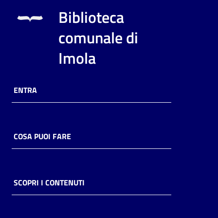
i
Biblioteca
contenuti
comunale di
Imola
Risorse
online
ENTRA
COSA PUOI FARE
Casa
Piani
Archivio
SCOPRI I CONTENUTI
storico
Decentrate