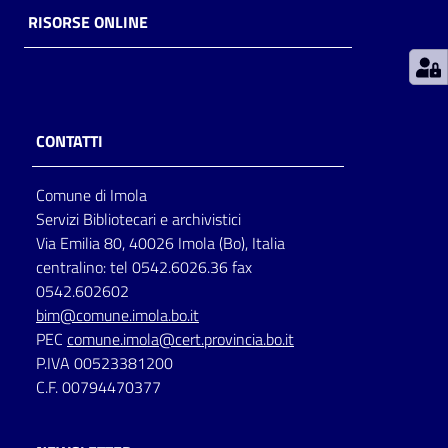
RISORSE ONLINE
Patto
per
la
lettura
CONTATTI
Comune di Imola
Seguici
Servizi Bibliotecari e archivistici
su
Via Emilia 80, 40026 Imola (Bo), Italia
centralino: tel 0542.6026.36 fax
0542.602602
bim@comune.imola.bo.it
PEC
comune.imola@cert.provincia.bo.it
P.IVA 00523381200
C.F. 00794470377